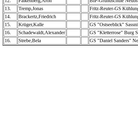
12.
Falkenberg,Aron
BIP-Grundschule Neubr
13.
Tremp,Jonas
Fritz-Reuter-GS Kühlun
14.
Brackertz,Friedrich
Fritz-Reuter-GS Kühlun
15.
Krüger,Kalle
GS "Ostseeblick" Sassni
16.
Schadewaldt,Alexander
GS "Kletterrose" Burg S
16.
Strebe,Bela
GS "Daniel Sanders" Neu