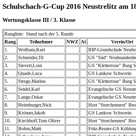
Schulschach-G-Cup 2016 Neustrelitz am 1
Wertungsklasse III / 3. Klasse
Rangliste: Stand nach der 5. Runde
Rang
Teilnehmer
NWZ
At
Verein/Ort
1.
Wolfram,Kurt
BIP-Grundschule Neubr
2.
Schneider,Til
GS "Süd" Neubrandenb
3.
Sievert,Loui
GS "Kletterrose" Burg S
4.
Quade,Luca
GS Lankow Schwerin
5.
Strege,Marlon
GS "Kletterrose" Burg S
6.
Seidel,Karl
Evangelische GS Neustre
7.
Lange,Oskar
Evangelische GS Neustre
8.
Heimburger,Nick
Hort "Storchennest" Bro
9.
Krömer,Jakob
GS Lankow Schwerin
10.
Kirchhoff,Tom Oliver
Hort "Storchennest" Bro
11.
Bohm,Matti
Fritz-Reuter-GS Kühlun