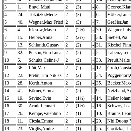
3
1.
Engel,Matti
2
(3)
-
8.
George,Klar
4
24.
Totzitzki,Merle
2
(3)
-
6.
Völker,Luna
5
40.
Wegner,Max Fried
2
(3)
-
7.
Greßler,Jan
6
4.
Kiesow,Mayra
2
(2½)
-
39.
Wegner,Luis
7
15.
Helber,Anna
2
(2½)
-
38.
Siebert,Pia
8
13.
Schlundt,Gustav
2
(2)
-
31.
Kischel,Finn
9
32.
Person,Finn Luca
2
(2)
-
2.
Labenz,Leo
10
5.
Schultz,Celiné-J
2
(2)
-
33.
Preuß,Malte
11
36.
Lütt,Max
2
(2)
-
12.
Groh,Consta
12
22.
Prehn,Tim-Niklas
2
(2)
-
34.
Poggendorf,
13
28.
Kerth,Anton
2
(2)
-
35.
Becker,Max-
14
41.
Börner,Emma
2
(2)
-
9.
Netzband,A
15
19.
Sevinc,Evin
2
(1½)
-
14.
Heller,Johan
16
30.
Arndt,Lennart
2
(1½)
-
16.
Schwoy,Lea
17
26.
Kempe,Valentino
2
(1)
-
10.
Brauns,Leon
18
11.
Ciesla,Emma
2
(1)
-
20.
Nhi Duong,
19
23.
Virglis,Andre
2
(1)
-
25.
Goritzka,Ti