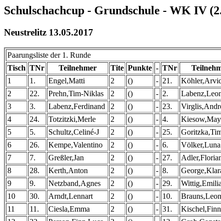
Schulschachcup - Grundschule - WK IV (2
Neustrelitz 13.05.2017
Paarungsliste der 1. Runde
Tisch
TNr
Teilnehmer
Tite
Punkte
-
TNr
Teilneh
1
1.
Engel,Matti
2
()
-
21.
Köhler,Arvi
2
22.
Prehn,Tim-Niklas
2
()
-
2.
Labenz,Leo
3
3.
Labenz,Ferdinand
2
()
-
23.
Virglis,Andr
4
24.
Totzitzki,Merle
2
()
-
4.
Kiesow,May
5
5.
Schultz,Celiné-J
2
()
-
25.
Goritzka,Ti
6
26.
Kempe,Valentino
2
()
-
6.
Völker,Luna
7
7.
Greßler,Jan
2
()
-
27.
Adler,Floria
8
28.
Kerth,Anton
2
()
-
8.
George,Klar
9
9.
Netzband,Agnes
2
()
-
29.
Wittig,Emili
10
30.
Arndt,Lennart
2
()
-
10.
Brauns,Leon
11
11.
Ciesla,Emma
2
()
-
31.
Kischel,Finn