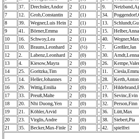
6
37.
Drechsler,Andor
2
(1)
-
9.
Netzband,A
7
12.
Groh,Constantin
2
(1)
-
34.
Poggendorf,
8
39.
Wegner,Luis Hein
2
(1)
-
13.
Schlundt,Gu
9
41.
Börner,Emma
2
(1)
-
15.
Helber,Anna
10
16.
Schwoy,Lea
2
(1)
-
40.
Wegner,Max
11
10.
Brauns,Leonhard
2
(½)
-
7.
Greßler,Jan
12
2.
Labenz,Leonhard
2
(0)
-
30.
Arndt,Lenna
13
4.
Kiesow,Mayra
2
(0)
-
26.
Kempe,Valen
14
25.
Goritzka,Tim
2
(0)
-
11.
Ciesla,Emm
15
14.
Heller,Johannes
2
(0)
-
28.
Kerth,Anton
16
29.
Wittig,Emilia
2
(0)
-
17.
Hildebrand,
17
33.
Preuß,Malte
2
(0)
-
19.
Sevinc,Evin
18
20.
Nhi Duong,Yen
2
(0)
-
32.
Person,Finn
19
21.
Köhler,Arvid
2
(0)
-
36.
Lütt,Max
20
23.
Virglis,Andre
2
(0)
-
38.
Siebert,Pia
21
35.
Becker,Max-Finle
2
(0)
-
42.
spielfrei