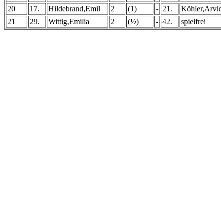
20
17.
Hildebrand,Emil
2
(1)
-
21.
Köhler,Arvi
21
29.
Wittig,Emilia
2
(½)
-
42.
spielfrei