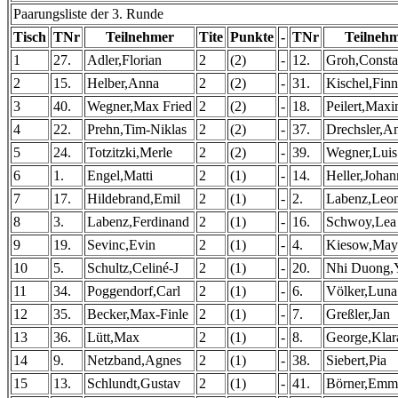
Paarungsliste der 3. Runde
Tisch
TNr
Teilnehmer
Tite
Punkte
-
TNr
Teilneh
1
27.
Adler,Florian
2
(2)
-
12.
Groh,Consta
2
15.
Helber,Anna
2
(2)
-
31.
Kischel,Finn
3
40.
Wegner,Max Fried
2
(2)
-
18.
Peilert,Maxi
4
22.
Prehn,Tim-Niklas
2
(2)
-
37.
Drechsler,A
5
24.
Totzitzki,Merle
2
(2)
-
39.
Wegner,Luis
6
1.
Engel,Matti
2
(1)
-
14.
Heller,Johan
7
17.
Hildebrand,Emil
2
(1)
-
2.
Labenz,Leo
8
3.
Labenz,Ferdinand
2
(1)
-
16.
Schwoy,Lea
9
19.
Sevinc,Evin
2
(1)
-
4.
Kiesow,May
10
5.
Schultz,Celiné-J
2
(1)
-
20.
Nhi Duong,
11
34.
Poggendorf,Carl
2
(1)
-
6.
Völker,Luna
12
35.
Becker,Max-Finle
2
(1)
-
7.
Greßler,Jan
13
36.
Lütt,Max
2
(1)
-
8.
George,Klar
14
9.
Netzband,Agnes
2
(1)
-
38.
Siebert,Pia
15
13.
Schlundt,Gustav
2
(1)
-
41.
Börner,Emm