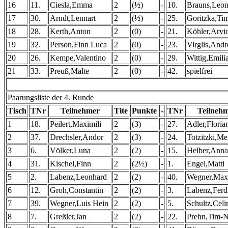
16
11.
Ciesla,Emma
2
(½)
-
10.
Brauns,Leon
17
30.
Arndt,Lennart
2
(½)
-
25.
Goritzka,Ti
18
28.
Kerth,Anton
2
(0)
-
21.
Köhler,Arvi
19
32.
Person,Finn Luca
2
(0)
-
23.
Virglis,Andr
20
26.
Kempe,Valentino
2
(0)
-
29.
Wittig,Emili
21
33.
Preuß,Malte
2
(0)
-
42.
spielfrei
Paarungsliste der 4. Runde
Tisch
TNr
Teilnehmer
Tite
Punkte
-
TNr
Teilneh
1
18.
Peilert,Maximili
2
(3)
-
27.
Adler,Floria
2
37.
Drechsler,Andor
2
(3)
-
24.
Totzitzki,Me
3
6.
Völker,Luna
2
(2)
-
15.
Helber,Anna
4
31.
Kischel,Finn
2
(2½)
-
1.
Engel,Matti
5
2.
Labenz,Leonhard
2
(2)
-
40.
Wegner,Max
6
12.
Groh,Constantin
2
(2)
-
3.
Labenz,Ferd
7
39.
Wegner,Luis Hein
2
(2)
-
5.
Schultz,Celi
8
7.
Greßler,Jan
2
(2)
-
22.
Prehn,Tim-N