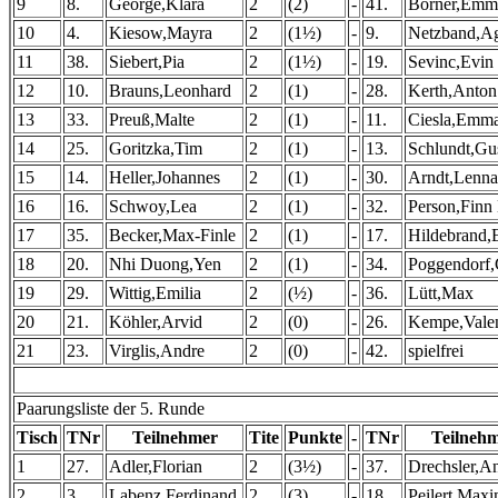
9
8.
George,Klara
2
(2)
-
41.
Börner,Emm
10
4.
Kiesow,Mayra
2
(1½)
-
9.
Netzband,A
11
38.
Siebert,Pia
2
(1½)
-
19.
Sevinc,Evin
12
10.
Brauns,Leonhard
2
(1)
-
28.
Kerth,Anton
13
33.
Preuß,Malte
2
(1)
-
11.
Ciesla,Emm
14
25.
Goritzka,Tim
2
(1)
-
13.
Schlundt,Gu
15
14.
Heller,Johannes
2
(1)
-
30.
Arndt,Lenna
16
16.
Schwoy,Lea
2
(1)
-
32.
Person,Finn
17
35.
Becker,Max-Finle
2
(1)
-
17.
Hildebrand,
18
20.
Nhi Duong,Yen
2
(1)
-
34.
Poggendorf,
19
29.
Wittig,Emilia
2
(½)
-
36.
Lütt,Max
20
21.
Köhler,Arvid
2
(0)
-
26.
Kempe,Valen
21
23.
Virglis,Andre
2
(0)
-
42.
spielfrei
Paarungsliste der 5. Runde
Tisch
TNr
Teilnehmer
Tite
Punkte
-
TNr
Teilneh
1
27.
Adler,Florian
2
(3½)
-
37.
Drechsler,A
2
3.
Labenz,Ferdinand
2
(3)
-
18.
Peilert,Maxi