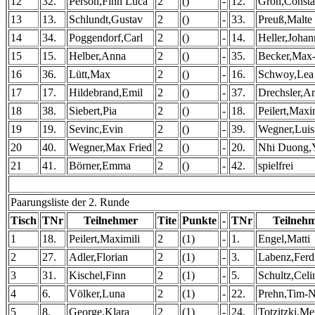
12
32.
Person,Finn Luca
2
()
-
12.
Groh,Consta
13
13.
Schlundt,Gustav
2
()
-
33.
Preuß,Malte
14
34.
Poggendorf,Carl
2
()
-
14.
Heller,Johan
15
15.
Helber,Anna
2
()
-
35.
Becker,Max-
16
36.
Lütt,Max
2
()
-
16.
Schwoy,Lea
17
17.
Hildebrand,Emil
2
()
-
37.
Drechsler,A
18
38.
Siebert,Pia
2
()
-
18.
Peilert,Maxi
19
19.
Sevinc,Evin
2
()
-
39.
Wegner,Luis
20
40.
Wegner,Max Fried
2
()
-
20.
Nhi Duong,
21
41.
Börner,Emma
2
()
-
42.
spielfrei
Paarungsliste der 2. Runde
Tisch
TNr
Teilnehmer
Tite
Punkte
-
TNr
Teilneh
1
18.
Peilert,Maximili
2
(1)
-
1.
Engel,Matti
2
27.
Adler,Florian
2
(1)
-
3.
Labenz,Ferd
3
31.
Kischel,Finn
2
(1)
-
5.
Schultz,Celi
4
6.
Völker,Luna
2
(1)
-
22.
Prehn,Tim-N
5
8.
George,Klara
2
(1)
-
24.
Totzitzki,Me