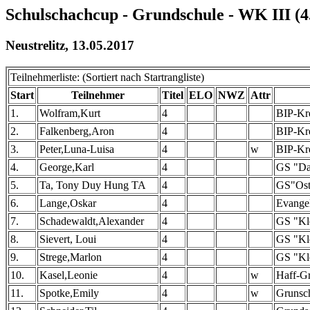
Schulschachcup - Grundschule - WK III (4
Neustrelitz, 13.05.2017
Teilnehmerliste: (Sortiert nach Startrangliste)
Start
Teilnehmer
Titel
ELO
NWZ
Attr
1.
Wolfram,Kurt
4
BIP-Kr
2.
Falkenberg,Aron
4
BIP-Kr
3.
Peter,Luna-Luisa
4
w
BIP-Kr
4.
George,Karl
4
GS "Da
5.
Ta, Tony Duy Hung TA
4
GS"Osts
6.
Lange,Oskar
4
Evangel
7.
Schadewaldt,Alexander
4
GS "Kle
8.
Sievert, Loui
4
GS "Kle
9.
Strege,Marlon
4
GS "Kle
10.
Kasel,Leonie
4
w
Haff-G
11.
Spotke,Emily
4
w
Grunsc