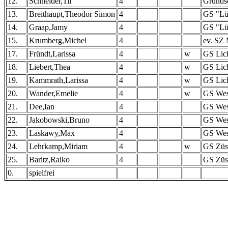
12.
Schneider,Til
4
Grunds
13.
Breithaupt,Theodor Simon
4
GS "Lüt
14.
Graap,Jamy
4
GS "Lüt
15.
Krumberg,Michel
4
ev. SZ 
17.
Fründt,Larissa
4
w
GS Lic
18.
Liebert,Thea
4
w
GS Lic
19.
Kammrath,Larissa
4
w
GS Lic
20.
Wander,Emelie
4
w
GS Wes
21.
Dee,Ian
4
GS Wes
22.
Jakobowski,Bruno
4
GS Wes
23.
Laskawy,Max
4
GS Wes
24.
Lehrkamp,Miriam
4
w
GS Zü
25.
Baritz,Raiko
4
GS Zü
0.
spielfrei