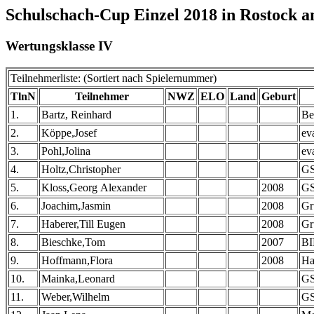
Schulschach-Cup Einzel 2018 in Rostock a
Wertungsklasse IV
Teilnehmerliste: (Sortiert nach Spielernummer)
TlnN
Teilnehmer
NWZ
ELO
Land
Geburt
1.
Bartz, Reinhard
Be
2.
Köppe,Josef
ev
3.
Pohl,Jolina
ev
4.
Holtz,Christopher
GS
5.
Kloss,Georg Alexander
2008
GS
6.
Joachim,Jasmin
2008
Gr
7.
Haberer,Till Eugen
2008
Gr
8.
Bieschke,Tom
2007
BI
9.
Hoffmann,Flora
2008
Ha
10.
Mainka,Leonard
GS
11.
Weber,Wilhelm
GS