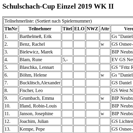
Schulschach-Cup Einzel 2019 WK II
Teilnehmerliste: (Sortiert nach Spielernummer)
TlnNr
Teilnehmer
Titel
ELO
NWZ
Attr
Vere
1.
Barthelmeß, Erik
Gs "Daniel
2.
Benz, Rachel
w
GS Ostsee
3.
Bielewicz, Marek
BIP Neubr
4.
Blam, Rune
5,-
EV GS Neus
5.
Blaschka, Lennart
GS "Fritz 
6.
Böhm, Helene
w
Gs "Daniel
7.
Bucklitsch,Alexander
GS Daniel
8.
Fischer, Leo
GS West N
9.
Grumbach, Emma
w
BIP Neubr
10.
Ifland, Robin-Louis
BIP Neubr
11.
Janson, Josephine
w
BIP Neubr
12.
Joachim, Julian
GS Lichte
13.
Kempe, Pepe
GS Ostsee