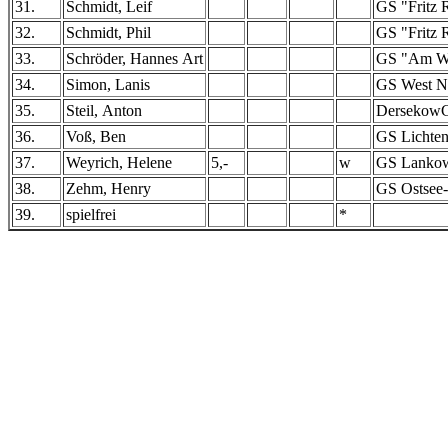
31.
Schmidt, Leif
GS "Fritz 
32.
Schmidt, Phil
GS "Fritz 
33.
Schröder, Hannes Art
GS "Am Wa
34.
Simon, Lanis
GS West N
35.
Steil, Anton
DersekowG
36.
Voß, Ben
GS Lichte
37.
Weyrich, Helene
5,-
w
GS Lankow
38.
Zehm, Henry
GS Ostsee
39.
spielfrei
*