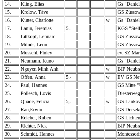
14.
Kling, Elias
Gs "Daniel
15.
Krolow, Täve
GS Züsso
16.
Kütter, Charlotte
w
Gs "Daniel
17.
Lanin, Jeremias
5.-
KGS "Stel
18.
Littkopf, Lennard
GS Züsso
19.
Münds, Leon
GS Züsso
20.
Mussehl, Finley
ev. SZ Mar
21.
Neumann, Kuno
Gs "Daniel
22.
Nguyen Minh Anh
w
BIP Neubr
23.
Offen, Anna
5,-
w
EV GS Neus
24.
Paul, Hannes
GS Mitte 
25.
Pollesch, Lovis
Diesterweg
26.
Quade, Felicia
5,-
w
GS Lankow
27.
Rau,Erwin
GS Derse
28.
Reichel, Ruben
GS Lichte
29.
Richter, Nick
BIP Neubr
30.
Schmidt, Hannes
Montessori