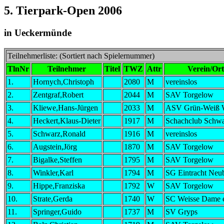
5. Tierpark-Open 2006
in Ueckermünde
Teilnehmerliste: (Sortiert nach Spielernummer)
TlnNr
Teilnehmer
Titel
TWZ
Attr
Verein/Ort
1.
Hornych,Christoph
2080
M
vereinslos
2.
Zentgraf,Robert
2044
M
SAV Torgelow
3.
Kliewe,Hans-Jürgen
2033
M
ASV Grün-Weiß 
4.
Heckert,Klaus-Dieter
1917
M
Schachclub Schw
5.
Schwarz,Ronald
1916
M
vereinslos
6.
Augstein,Jörg
1870
M
SAV Torgelow
7.
Bigalke,Steffen
1795
M
SAV Torgelow
8.
Winkler,Karl
1794
M
SG Eintracht Neu
9.
Hippe,Franziska
1792
W
SAV Torgelow
10.
Strate,Gerda
1740
W
SC Weisse Dame 
11.
Springer,Guido
1737
M
SV Gryps