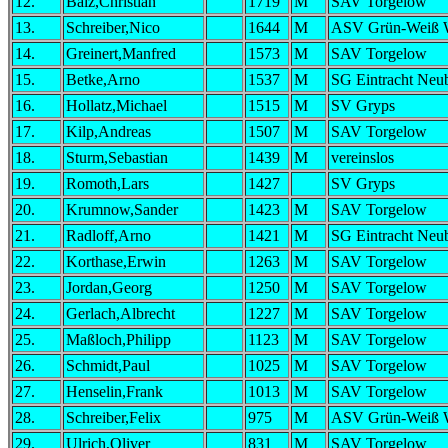
12.
Balz,Christian
1719
M
SAV Torgelow
13.
Schreiber,Nico
1644
M
ASV Grün-Weiß 
14.
Greinert,Manfred
1573
M
SAV Torgelow
15.
Betke,Arno
1537
M
SG Eintracht Neu
16.
Hollatz,Michael
1515
M
SV Gryps
17.
Kilp,Andreas
1507
M
SAV Torgelow
18.
Sturm,Sebastian
1439
M
vereinslos
19.
Romoth,Lars
1427
SV Gryps
20.
Krumnow,Sander
1423
M
SAV Torgelow
21.
Radloff,Arno
1421
M
SG Eintracht Neu
22.
Korthase,Erwin
1263
M
SAV Torgelow
23.
Jordan,Georg
1250
M
SAV Torgelow
24.
Gerlach,Albrecht
1227
M
SAV Torgelow
25.
Maßloch,Philipp
1123
M
SAV Torgelow
26.
Schmidt,Paul
1025
M
SAV Torgelow
27.
Henselin,Frank
1013
M
SAV Torgelow
28.
Schreiber,Felix
975
M
ASV Grün-Weiß 
29.
Ulrich,Oliver
831
M
SAV Torgelow