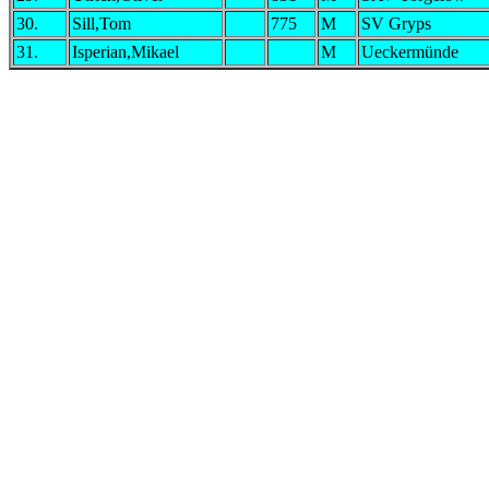
30.
Sill,Tom
775
M
SV Gryps
31.
Isperian,Mikael
M
Ueckermünde