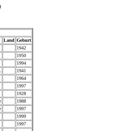
)
Land
Geburt
1942
1950
1994
.
1941
1964
1997
1928
e
1988
e
1997
1999
1997