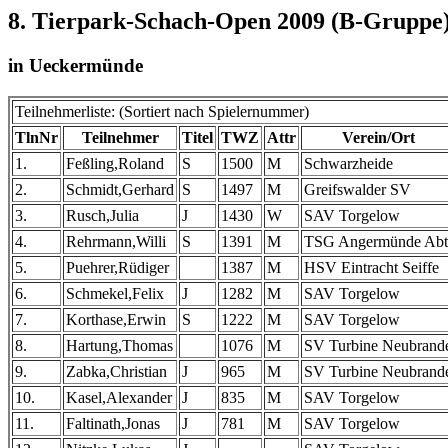
8. Tierpark-Schach-Open 2009 (B-Gruppe
in Ueckermünde
Teilnehmerliste: (Sortiert nach Spielernummer)
TlnNr
Teilnehmer
Titel
TWZ
Attr
Verein/Ort
1.
Feßling,Roland
S
1500
M
Schwarzheide
2.
Schmidt,Gerhard
S
1497
M
Greifswalder SV
3.
Rusch,Julia
J
1430
W
SAV Torgelow
4.
Rehrmann,Willi
S
1391
M
TSG Angermünde Abt
5.
Puehrer,Rüdiger
1387
M
HSV Eintracht Seiffe
6.
Schmekel,Felix
J
1282
M
SAV Torgelow
7.
Korthase,Erwin
S
1222
M
SAV Torgelow
8.
Hartung,Thomas
1076
M
SV Turbine Neubrand
9.
Zabka,Christian
J
965
M
SV Turbine Neubrand
10.
Kasel,Alexander
J
835
M
SAV Torgelow
11.
Faltinath,Jonas
J
781
M
SAV Torgelow