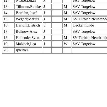
12.
Nitzke,Lukas
J
SAV Torgelow
13.
Tillmann,Reinke
J
M
SAV Torgelow
14.
Bordihn,Josef
J
M
SAV Torgelow
15.
Wegner,Marius
J
M
SV Turbine Neubrand
16.
Harloff,Dietrich
S
M
Ueckermünde
17.
Bollnow,Alex
J
SAV Torgelow
18.
Hollender,Sven
J
M
SV Turbine Neurband
19.
Maßloch,Lea
J
W
SAV Torgelow
20.
spielfrei