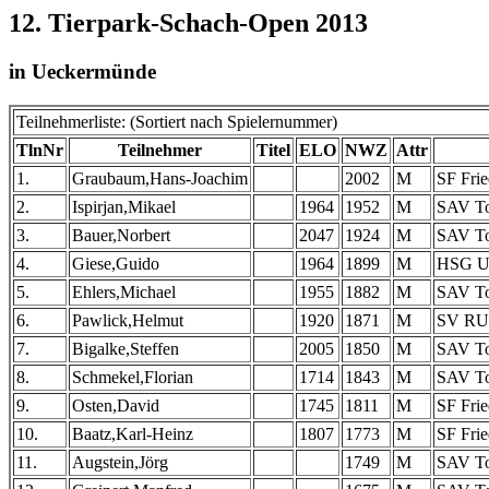
12. Tierpark-Schach-Open 2013
in Ueckermünde
Teilnehmerliste: (Sortiert nach Spielernummer)
TlnNr
Teilnehmer
Titel
ELO
NWZ
Attr
1.
Graubaum,Hans-Joachim
2002
M
SF Frie
2.
Ispirjan,Mikael
1964
1952
M
SAV To
3.
Bauer,Norbert
2047
1924
M
SAV To
4.
Giese,Guido
1964
1899
M
HSG Un
5.
Ehlers,Michael
1955
1882
M
SAV To
6.
Pawlick,Helmut
1920
1871
M
SV RU
7.
Bigalke,Steffen
2005
1850
M
SAV To
8.
Schmekel,Florian
1714
1843
M
SAV To
9.
Osten,David
1745
1811
M
SF Frie
10.
Baatz,Karl-Heinz
1807
1773
M
SF Frie
11.
Augstein,Jörg
1749
M
SAV To