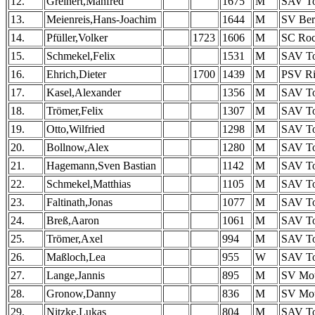
12.
Greinert,Manfred
1675
M
SAV To
13.
Meienreis,Hans-Joachim
1644
M
SV Berl
14.
Pfüller,Volker
1723
1606
M
SC Roc
15.
Schmekel,Felix
1531
M
SAV To
16.
Ehrich,Dieter
1700
1439
M
PSV Ri
17.
Kasel,Alexander
1356
M
SAV To
18.
Trömer,Felix
1307
M
SAV To
19.
Otto,Wilfried
1298
M
SAV To
20.
Bollnow,Alex
1280
M
SAV To
21.
Hagemann,Sven Bastian
1142
M
SAV To
22.
Schmekel,Matthias
1105
M
SAV To
23.
Faltinath,Jonas
1077
M
SAV To
24.
Breß,Aaron
1061
M
SAV To
25.
Trömer,Axel
994
M
SAV To
26.
Maßloch,Lea
955
W
SAV To
27.
Lange,Jannis
895
M
SV Mot
28.
Gronow,Danny
836
M
SV Mot
29.
Nitzke,Lukas
804
M
SAV To