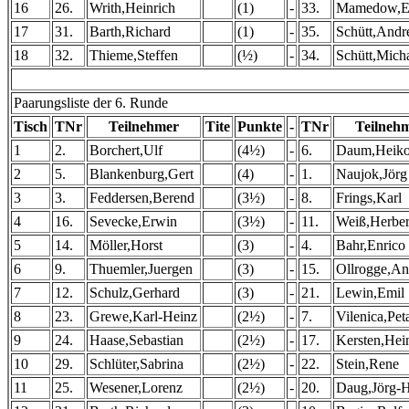
16
26.
Writh,Heinrich
(1)
-
33.
Mamedow,E
17
31.
Barth,Richard
(1)
-
35.
Schütt,Andr
18
32.
Thieme,Steffen
(½)
-
34.
Schütt,Mich
Paarungsliste der 6. Runde
Tisch
TNr
Teilnehmer
Tite
Punkte
-
TNr
Teilneh
1
2.
Borchert,Ulf
(4½)
-
6.
Daum,Heik
2
5.
Blankenburg,Gert
(4)
-
1.
Naujok,Jörg
3
3.
Feddersen,Berend
(3½)
-
8.
Frings,Karl
4
16.
Sevecke,Erwin
(3½)
-
11.
Weiß,Herber
5
14.
Möller,Horst
(3)
-
4.
Bahr,Enrico
6
9.
Thuemler,Juergen
(3)
-
15.
Ollrogge,An
7
12.
Schulz,Gerhard
(3)
-
21.
Lewin,Emil
8
23.
Grewe,Karl-Heinz
(2½)
-
7.
Vilenica,Pet
9
24.
Haase,Sebastian
(2½)
-
17.
Kersten,Hei
10
29.
Schlüter,Sabrina
(2½)
-
22.
Stein,Rene
11
25.
Wesener,Lorenz
(2½)
-
20.
Daug,Jörg-