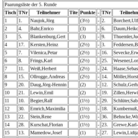
Paarungsliste der 5. Runde
Tisch
TNr
Teilnehmer
Tite
Punkte
-
TNr
Teilneh
1
1.
Naujok,Jörg
(3½)
-
2.
Borchert,Ulf
2
4.
Bahr,Enrico
(3)
-
6.
Daum,Heik
3
5.
Blankenburg,Gert
(3)
-
9.
Thuemler,Ju
4
17.
Kersten,Heinz
(2½)
-
3.
Feddersen,B
5
7.
Vilenica,Petar
(2½)
-
16.
Sevecke,Er
6
8.
Frings,Karl
(2½)
-
25.
Wesener,Lo
7
11.
Weiß,Herbert
(2½)
-
24.
Haase,Sebas
8
15.
Ollrogge,Andreas
(2½)
-
14.
Möller,Horst
9
20.
Daug,Jörg-Hennin
(2)
-
12.
Schulz,Gerh
10
21.
Lewin,Emil
(2)
-
19.
Zillen,Herw
11
10.
Begier,Ralf
(1½)
-
29.
Schlüter,Sab
12
30.
Emrich,Maximilia
(1½)
-
18.
Kumbernuß,
13
22.
Stein,Rene
(1½)
-
36.
Behncke,Win
14
28.
Kurschat,Florian
(1½)
-
23.
Grewe,Karl
15
13.
Mamedow,Josef
(1)
-
27.
Lewin,Lidij