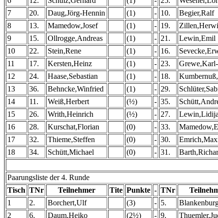
6
12.
Schulz,Gerhard
(1)
-
25.
Wesener,Lo
7
20.
Daug,Jörg-Hennin
(1)
-
10.
Begier,Ralf
8
13.
Mamedow,Josef
(1)
-
19.
Zillen,Herw
9
15.
Ollrogge,Andreas
(1)
-
21.
Lewin,Emil
10
22.
Stein,Rene
(1)
-
16.
Sevecke,Er
11
17.
Kersten,Heinz
(1)
-
23.
Grewe,Karl
12
24.
Haase,Sebastian
(1)
-
18.
Kumbernuß,
13
36.
Behncke,Winfried
(1)
-
29.
Schlüter,Sab
14
11.
Weiß,Herbert
(½)
-
35.
Schütt,Andr
15
26.
Writh,Heinrich
(½)
-
27.
Lewin,Lidij
16
28.
Kurschat,Florian
(0)
-
33.
Mamedow,E
17
32.
Thieme,Steffen
(0)
-
30.
Emrich,Maxi
18
34.
Schütt,Michael
(0)
-
31.
Barth,Richa
Paarungsliste der 4. Runde
Tisch
TNr
Teilnehmer
Tite
Punkte
-
TNr
Teilneh
1
2.
Borchert,Ulf
(3)
-
5.
Blankenburg
2
6.
Daum,Heiko
(2½)
-
9.
Thuemler,Ju