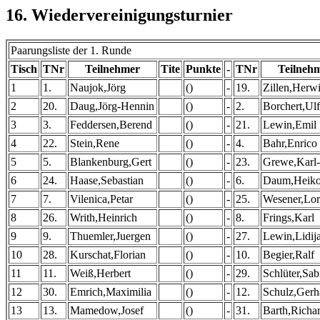
16. Wiedervereinigungsturnier
Paarungsliste der 1. Runde
Tisch
TNr
Teilnehmer
Tite
Punkte
-
TNr
Teilneh
1
1.
Naujok,Jörg
()
-
19.
Zillen,Herw
2
20.
Daug,Jörg-Hennin
()
-
2.
Borchert,Ulf
3
3.
Feddersen,Berend
()
-
21.
Lewin,Emil
4
22.
Stein,Rene
()
-
4.
Bahr,Enrico
5
5.
Blankenburg,Gert
()
-
23.
Grewe,Karl
6
24.
Haase,Sebastian
()
-
6.
Daum,Heik
7
7.
Vilenica,Petar
()
-
25.
Wesener,Lo
8
26.
Writh,Heinrich
()
-
8.
Frings,Karl
9
9.
Thuemler,Juergen
()
-
27.
Lewin,Lidij
10
28.
Kurschat,Florian
()
-
10.
Begier,Ralf
11
11.
Weiß,Herbert
()
-
29.
Schlüter,Sab
12
30.
Emrich,Maximilia
()
-
12.
Schulz,Gerh
13
13.
Mamedow,Josef
()
-
31.
Barth,Richa