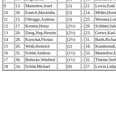
9
13.
Mamedow,Josef
(3)
-
21.
Lewin,Emil
10
30.
Emrich,Maximilia
(3)
-
14.
Möller,Horst
11
15.
Ollrogge,Andreas
(3)
-
25.
Wesener,Lo
12
17.
Kersten,Heinz
(2½)
-
29.
Schlüter,Sab
13
20.
Daug,Jörg-Hennin
(2½)
-
23.
Grewe,Karl
14
28.
Kurschat,Florian
(2½)
-
31.
Barth,Richa
15
26.
Writh,Heinrich
(2)
-
18.
Kumbernuß,
16
35.
Schütt,Andreas
(1½)
-
33.
Mamedow,E
17
36.
Behncke,Winfried
(1½)
-
32.
Thieme,Stef
18
34.
Schütt,Michael
(0)
-
27.
Lewin,Lidij