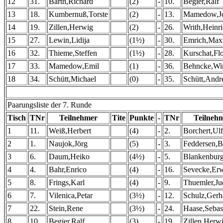
12
31.
Barth,Richard
(2)
-
10.
Begier,Ralf
13
18.
Kumbernuß,Torste
(2)
-
13.
Mamedow,Jo
14
19.
Zillen,Herwig
(2)
-
26.
Writh,Heinr
15
27.
Lewin,Lidija
(1½)
-
30.
Emrich,Maxi
16
32.
Thieme,Steffen
(1½)
-
28.
Kurschat,Flo
17
33.
Mamedow,Emil
(1)
-
36.
Behncke,Win
18
34.
Schütt,Michael
(0)
-
35.
Schütt,Andr
Paarungsliste der 7. Runde
Tisch
TNr
Teilnehmer
Tite
Punkte
-
TNr
Teilneh
1
11.
Weiß,Herbert
(4)
-
2.
Borchert,Ulf
2
1.
Naujok,Jörg
(5)
-
3.
Feddersen,B
3
6.
Daum,Heiko
(4½)
-
5.
Blankenburg
4
4.
Bahr,Enrico
(4)
-
16.
Sevecke,Er
5
8.
Frings,Karl
(4)
-
9.
Thuemler,Ju
6
7.
Vilenica,Petar
(3½)
-
12.
Schulz,Gerh
7
22.
Stein,Rene
(3½)
-
24.
Haase,Sebas
8
10.
Begier,Ralf
(3)
-
19.
Zillen,Herw