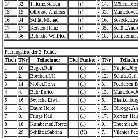
14
32.
Thieme,Steffen
()
-
14.
Möller,Horst
15
15.
Ollrogge,Andreas
()
-
33.
Mamedow,E
16
34.
Schütt,Michael
()
-
16.
Sevecke,Er
17
17.
Kersten,Heinz
()
-
35.
Schütt,Andr
18
36.
Behncke,Winfried
()
-
18.
Kumbernuß,
Paarungsliste der 2. Runde
Tisch
TNr
Teilnehmer
Tite
Punkte
-
TNr
Teilneh
1
10.
Begier,Ralf
(1)
-
1.
Naujok,Jörg
2
2.
Borchert,Ulf
(1)
-
12.
Schulz,Gerh
3
14.
Möller,Horst
(1)
-
3.
Feddersen,B
4
4.
Bahr,Enrico
(1)
-
13.
Mamedow,Jo
5
16.
Sevecke,Erwin
(1)
-
5.
Blankenburg
6
6.
Daum,Heiko
(1)
-
15.
Ollrogge,An
7
8.
Frings,Karl
(1)
-
17.
Kersten,Hei
8
18.
Kumbernuß,Torste
(1)
-
9.
Thuemler,Ju
9
29.
Schlüter,Sabrina
(½)
-
7.
Vilenica,Pet