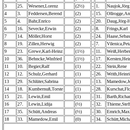
3
25.
Wesener,Lorenz
(2½)
-
1.
Naujok,Jörg
4
3.
Feddersen,Berend
(2)
-
15.
Ollrogge,An
5
4.
Bahr,Enrico
(2)
-
20.
Daug,Jörg-
6
16.
Sevecke,Erwin
(2)
-
8.
Frings,Karl
7
14.
Möller,Horst
(2)
-
24.
Haase,Sebas
8
19.
Zillen,Herwig
(2)
-
7.
Vilenica,Pet
9
23.
Grewe,Karl-Heinz
(1½)
-
11.
Weiß,Herber
10
36.
Behncke,Winfried
(1½)
-
17.
Kersten,Hei
11
10.
Begier,Ralf
(1)
-
22.
Stein,Rene
12
12.
Schulz,Gerhard
(1)
-
26.
Writh,Heinr
13
29.
Schlüter,Sabrina
(1)
-
13.
Mamedow,Jo
14
18.
Kumbernuß,Torste
(1)
-
28.
Kurschat,Flo
15
21.
Lewin,Emil
(1)
-
31.
Barth,Richa
16
27.
Lewin,Lidija
(½)
-
32.
Thieme,Stef
17
35.
Schütt,Andreas
(½)
-
30.
Emrich,Maxi
18
33.
Mamedow,Emil
(0)
-
34.
Schütt,Mich