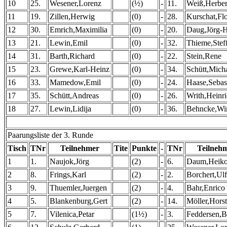
10
25.
Wesener,Lorenz
(½)
-
11.
Weiß,Herber
11
19.
Zillen,Herwig
(0)
-
28.
Kurschat,Flo
12
30.
Emrich,Maximilia
(0)
-
20.
Daug,Jörg-
13
21.
Lewin,Emil
(0)
-
32.
Thieme,Stef
14
31.
Barth,Richard
(0)
-
22.
Stein,Rene
15
23.
Grewe,Karl-Heinz
(0)
-
34.
Schütt,Mich
16
33.
Mamedow,Emil
(0)
-
24.
Haase,Sebas
17
35.
Schütt,Andreas
(0)
-
26.
Writh,Heinr
18
27.
Lewin,Lidija
(0)
-
36.
Behncke,Win
Paarungsliste der 3. Runde
Tisch
TNr
Teilnehmer
Tite
Punkte
-
TNr
Teilneh
1
1.
Naujok,Jörg
(2)
-
6.
Daum,Heik
2
8.
Frings,Karl
(2)
-
2.
Borchert,Ulf
3
9.
Thuemler,Juergen
(2)
-
4.
Bahr,Enrico
4
5.
Blankenburg,Gert
(2)
-
14.
Möller,Horst
5
7.
Vilenica,Petar
(1½)
-
3.
Feddersen,B