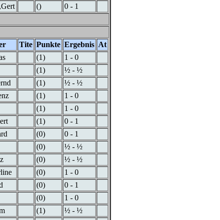
,Gert
()
0 - 1
er
Tite
Punkte
Ergebnis
At
as
(1)
1 - 0
(1)
½ - ½
ernd
(1)
½ - ½
enz
(1)
1 - 0
(1)
1 - 0
ert
(1)
0 - 1
ard
(0)
0 - 1
(0)
½ - ½
z
(0)
½ - ½
line
(0)
1 - 0
d
(0)
0 - 1
(0)
1 - 0
im
(1)
½ - ½