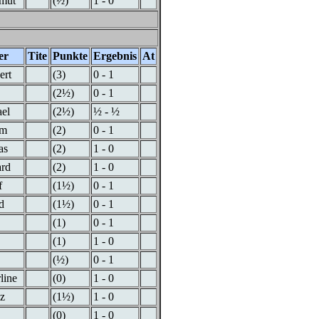
lmut
(½)
1 - 0
er
Tite
Punkte
Ergebnis
At
ert
(3)
0 - 1
(2½)
0 - 1
el
(2½)
½ - ½
im
(2)
0 - 1
as
(2)
1 - 0
ard
(2)
1 - 0
f
(1½)
0 - 1
d
(1½)
0 - 1
(1)
0 - 1
(1)
1 - 0
(½)
0 - 1
line
(0)
1 - 0
z
(1½)
1 - 0
(0)
1 - 0