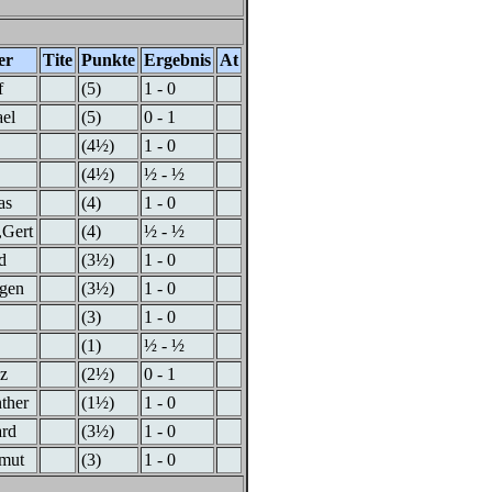
er
Tite
Punkte
Ergebnis
At
f
(5)
1 - 0
el
(5)
0 - 1
(4½)
1 - 0
(4½)
½ - ½
as
(4)
1 - 0
,Gert
(4)
½ - ½
d
(3½)
1 - 0
rgen
(3½)
1 - 0
(3)
1 - 0
(1)
½ - ½
z
(2½)
0 - 1
ther
(1½)
1 - 0
ard
(3½)
1 - 0
lmut
(3)
1 - 0