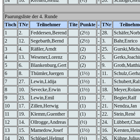
14
16.
Kersten,Heinz
(½)
-
20.
Schlögel,He
Paarungsliste der 4. Runde
Tisch
TNr
Teilnehmer
Tite
Punkte
-
TNr
Teilnehm
1
2.
Feddersen,Berend
(2½)
-
28.
Schäfer,Norb
2
12.
Segebarth,Bernd
(2½)
-
3.
Bahr,Enrico
3
4.
Räßler,Arndt
(2)
-
25.
Gurski,Micha
4
13.
Wesener,Lorenz
(2)
-
5.
Gerks,Joach
5
6.
Blankenburg,Gert
(2)
-
9.
Groth,Matthi
6
8.
Thümler,Juergen
(1½)
-
11.
Schulz,Gerh
7
27.
Lewin,Lidija
(1½)
-
1.
Schubert,Ral
8
10.
Sevecke,Erwin
(1½)
-
18.
Meyer,Rolan
9
23.
Lewin,Emil
(1)
-
7.
Begier,Ralf
10
17.
Zillen,Herwig
(1)
-
21.
Nendza,Jan
11
19.
Klemm,Guenther
(1)
-
22.
Stein,René
12
14.
Ollrogge,Andreas
(½)
-
24.
Lübbert,Char
13
15.
Mamedow,Josef
(1½)
-
16.
Kersten,Hein
14
20.
Schlögel,Helmut
(½)
-
26.
Kühne,Julius