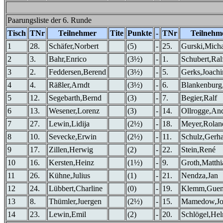
Paarungsliste der 6. Runde
Tisch
TNr
Teilnehmer
Tite
Punkte
-
TNr
Teilnehm
1
28.
Schäfer,Norbert
(5)
-
25.
Gurski,Micha
2
3.
Bahr,Enrico
(3½)
-
1.
Schubert,Ral
3
2.
Feddersen,Berend
(3½)
-
5.
Gerks,Joach
4
4.
Räßler,Arndt
(3½)
-
6.
Blankenburg
5
12.
Segebarth,Bernd
(3)
-
7.
Begier,Ralf
6
13.
Wesener,Lorenz
(3)
-
14.
Ollrogge,An
7
27.
Lewin,Lidija
(2½)
-
18.
Meyer,Rolan
8
10.
Sevecke,Erwin
(2½)
-
11.
Schulz,Gerh
9
17.
Zillen,Herwig
(2)
-
22.
Stein,René
10
16.
Kersten,Heinz
(1½)
-
9.
Groth,Matthi
11
26.
Kühne,Julius
(1)
-
21.
Nendza,Jan
12
24.
Lübbert,Charline
(0)
-
19.
Klemm,Guen
13
8.
Thümler,Juergen
(2½)
-
15.
Mamedow,Jo
14
23.
Lewin,Emil
(2)
-
20.
Schlögel,He