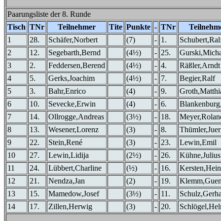
Paarungsliste der 8. Runde
Tisch
TNr
Teilnehmer
Tite
Punkte
-
TNr
Teilnehm
1
28.
Schäfer,Norbert
(7)
-
1.
Schubert,Ral
2
12.
Segebarth,Bernd
(4½)
-
25.
Gurski,Micha
3
2.
Feddersen,Berend
(4½)
-
4.
Räßler,Arndt
4
5.
Gerks,Joachim
(4½)
-
7.
Begier,Ralf
5
3.
Bahr,Enrico
(4)
-
9.
Groth,Matthi
6
10.
Sevecke,Erwin
(4)
-
6.
Blankenburg
7
14.
Ollrogge,Andreas
(3½)
-
18.
Meyer,Rolan
8
13.
Wesener,Lorenz
(3)
-
8.
Thümler,Jue
9
22.
Stein,René
(3)
-
23.
Lewin,Emil
10
27.
Lewin,Lidija
(2½)
-
26.
Kühne,Julius
11
24.
Lübbert,Charline
(½)
-
16.
Kersten,Hein
12
21.
Nendza,Jan
(2)
-
19.
Klemm,Guen
13
15.
Mamedow,Josef
(3½)
-
11.
Schulz,Gerh
14
17.
Zillen,Herwig
(3)
-
20.
Schlögel,He