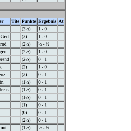
er
Tite
Punkte
Ergebnis
At
(3½)
1 - 0
,Gert
(3)
1 - 0
ernd
(2½)
½ - ½
rgen
(2½)
1 - 0
erend
(2½)
0 - 1
g
(2)
1 - 0
enz
(2)
0 - 1
in
(1½)
0 - 1
dreas
(1½)
0 - 1
(1½)
0 - 1
(1)
0 - 1
(0)
0 - 1
(2½)
0 - 1
lmut
(1½)
½ - ½