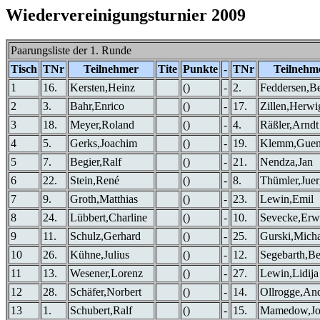
Wiedervereinigungsturnier 2009
Paarungsliste der 1. Runde
Tisch
TNr
Teilnehmer
Tite
Punkte
-
TNr
Teilnehm
1
16.
Kersten,Heinz
()
-
2.
Feddersen,B
2
3.
Bahr,Enrico
()
-
17.
Zillen,Herwi
3
18.
Meyer,Roland
()
-
4.
Räßler,Arndt
4
5.
Gerks,Joachim
()
-
19.
Klemm,Guen
5
7.
Begier,Ralf
()
-
21.
Nendza,Jan
6
22.
Stein,René
()
-
8.
Thümler,Jue
7
9.
Groth,Matthias
()
-
23.
Lewin,Emil
8
24.
Lübbert,Charline
()
-
10.
Sevecke,Erw
9
11.
Schulz,Gerhard
()
-
25.
Gurski,Micha
10
26.
Kühne,Julius
()
-
12.
Segebarth,B
11
13.
Wesener,Lorenz
()
-
27.
Lewin,Lidija
12
28.
Schäfer,Norbert
()
-
14.
Ollrogge,An
13
1.
Schubert,Ralf
()
-
15.
Mamedow,Jo