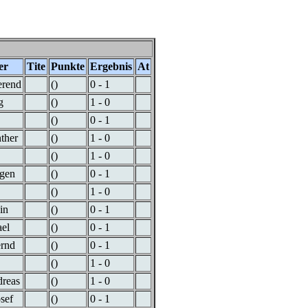
er
Tite
Punkte
Ergebnis
At
erend
()
0 - 1
g
()
1 - 0
()
0 - 1
ther
()
1 - 0
()
1 - 0
rgen
()
0 - 1
()
1 - 0
in
()
0 - 1
el
()
0 - 1
ernd
()
0 - 1
()
1 - 0
dreas
()
1 - 0
sef
()
0 - 1