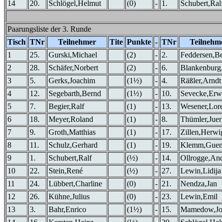
14
20.
Schlögel,Helmut
(0)
-
1.
Schubert,Ral
Paarungsliste der 3. Runde
Tisch
TNr
Teilnehmer
Tite
Punkte
-
TNr
Teilnehm
1
25.
Gurski,Michael
(2)
-
2.
Feddersen,B
2
28.
Schäfer,Norbert
(2)
-
6.
Blankenburg
3
5.
Gerks,Joachim
(1½)
-
4.
Räßler,Arndt
4
12.
Segebarth,Bernd
(1½)
-
10.
Sevecke,Erw
5
7.
Begier,Ralf
(1)
-
13.
Wesener,Lor
6
18.
Meyer,Roland
(1)
-
8.
Thümler,Jue
7
9.
Groth,Matthias
(1)
-
17.
Zillen,Herwi
8
11.
Schulz,Gerhard
(1)
-
19.
Klemm,Guen
9
1.
Schubert,Ralf
(½)
-
14.
Ollrogge,An
10
22.
Stein,René
(½)
-
27.
Lewin,Lidija
11
24.
Lübbert,Charline
(0)
-
21.
Nendza,Jan
12
26.
Kühne,Julius
(0)
-
23.
Lewin,Emil
13
3.
Bahr,Enrico
(1½)
-
15.
Mamedow,Jo