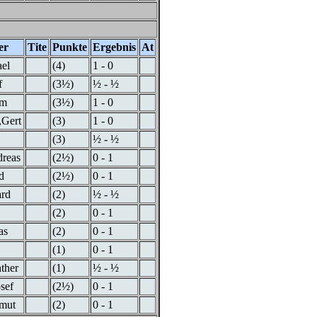
er
Tite
Punkte
Ergebnis
At
el
(4)
1 - 0
f
(3½)
½ - ½
im
(3½)
1 - 0
,Gert
(3)
1 - 0
(3)
½ - ½
dreas
(2½)
0 - 1
d
(2½)
0 - 1
ard
(2)
½ - ½
(2)
0 - 1
as
(2)
0 - 1
(1)
0 - 1
ther
(1)
½ - ½
sef
(2½)
0 - 1
lmut
(2)
0 - 1