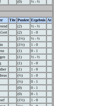
f
(0)
½ - ½
er
Tite
Punkte
Ergebnis
At
erend
(2)
½ - ½
,Gert
(2)
1 - 0
(1½)
½ - ½
in
(1½)
1 - 0
enz
(1)
0 - 1
rgen
(1)
½ - ½
g
(1)
1 - 0
ther
(1)
1 - 0
dreas
(½)
1 - 0
(½)
0 - 1
(0)
0 - 1
(0)
0 - 1
sef
(1½)
1 - 0