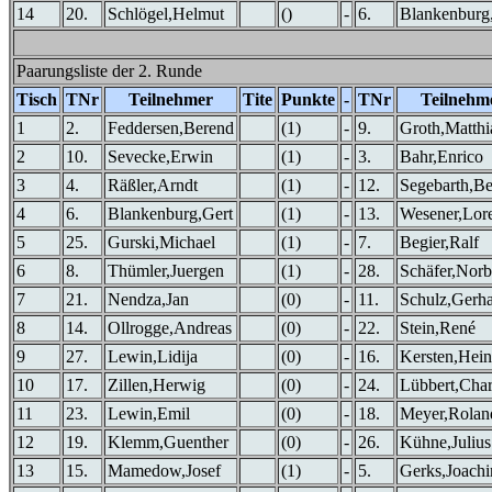
14
20.
Schlögel,Helmut
()
-
6.
Blankenburg
Paarungsliste der 2. Runde
Tisch
TNr
Teilnehmer
Tite
Punkte
-
TNr
Teilnehm
1
2.
Feddersen,Berend
(1)
-
9.
Groth,Matthi
2
10.
Sevecke,Erwin
(1)
-
3.
Bahr,Enrico
3
4.
Räßler,Arndt
(1)
-
12.
Segebarth,B
4
6.
Blankenburg,Gert
(1)
-
13.
Wesener,Lor
5
25.
Gurski,Michael
(1)
-
7.
Begier,Ralf
6
8.
Thümler,Juergen
(1)
-
28.
Schäfer,Norb
7
21.
Nendza,Jan
(0)
-
11.
Schulz,Gerh
8
14.
Ollrogge,Andreas
(0)
-
22.
Stein,René
9
27.
Lewin,Lidija
(0)
-
16.
Kersten,Hein
10
17.
Zillen,Herwig
(0)
-
24.
Lübbert,Char
11
23.
Lewin,Emil
(0)
-
18.
Meyer,Rolan
12
19.
Klemm,Guenther
(0)
-
26.
Kühne,Julius
13
15.
Mamedow,Josef
(1)
-
5.
Gerks,Joach