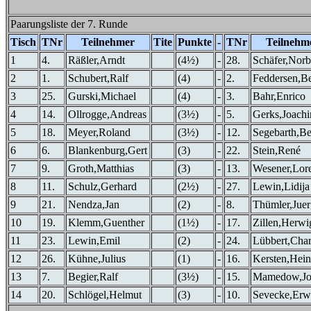
Paarungsliste der 7. Runde
Tisch
TNr
Teilnehmer
Tite
Punkte
-
TNr
Teilnehm
1
4.
Räßler,Arndt
(4½)
-
28.
Schäfer,Norb
2
1.
Schubert,Ralf
(4)
-
2.
Feddersen,B
3
25.
Gurski,Michael
(4)
-
3.
Bahr,Enrico
4
14.
Ollrogge,Andreas
(3½)
-
5.
Gerks,Joach
5
18.
Meyer,Roland
(3½)
-
12.
Segebarth,B
6
6.
Blankenburg,Gert
(3)
-
22.
Stein,René
7
9.
Groth,Matthias
(3)
-
13.
Wesener,Lor
8
11.
Schulz,Gerhard
(2½)
-
27.
Lewin,Lidija
9
21.
Nendza,Jan
(2)
-
8.
Thümler,Jue
10
19.
Klemm,Guenther
(1½)
-
17.
Zillen,Herwi
11
23.
Lewin,Emil
(2)
-
24.
Lübbert,Char
12
26.
Kühne,Julius
(1)
-
16.
Kersten,Hein
13
7.
Begier,Ralf
(3½)
-
15.
Mamedow,Jo
14
20.
Schlögel,Helmut
(3)
-
10.
Sevecke,Erw