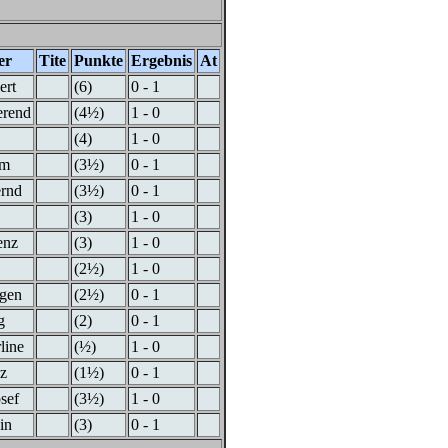
er
Tite
Punkte
Ergebnis
At
ert
(6)
0 - 1
erend
(4½)
1 - 0
(4)
1 - 0
im
(3½)
0 - 1
ernd
(3½)
0 - 1
(3)
1 - 0
enz
(3)
1 - 0
(2½)
1 - 0
rgen
(2½)
0 - 1
g
(2)
0 - 1
line
(½)
1 - 0
z
(1½)
0 - 1
sef
(3½)
1 - 0
in
(3)
0 - 1