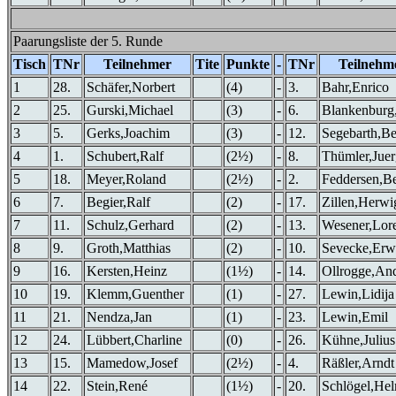
Paarungsliste der 5. Runde
Tisch
TNr
Teilnehmer
Tite
Punkte
-
TNr
Teilnehm
1
28.
Schäfer,Norbert
(4)
-
3.
Bahr,Enrico
2
25.
Gurski,Michael
(3)
-
6.
Blankenburg
3
5.
Gerks,Joachim
(3)
-
12.
Segebarth,B
4
1.
Schubert,Ralf
(2½)
-
8.
Thümler,Jue
5
18.
Meyer,Roland
(2½)
-
2.
Feddersen,B
6
7.
Begier,Ralf
(2)
-
17.
Zillen,Herwi
7
11.
Schulz,Gerhard
(2)
-
13.
Wesener,Lor
8
9.
Groth,Matthias
(2)
-
10.
Sevecke,Erw
9
16.
Kersten,Heinz
(1½)
-
14.
Ollrogge,An
10
19.
Klemm,Guenther
(1)
-
27.
Lewin,Lidija
11
21.
Nendza,Jan
(1)
-
23.
Lewin,Emil
12
24.
Lübbert,Charline
(0)
-
26.
Kühne,Julius
13
15.
Mamedow,Josef
(2½)
-
4.
Räßler,Arndt
14
22.
Stein,René
(1½)
-
20.
Schlögel,He