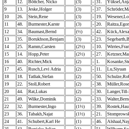
8
12.
Böttcher, Nicko
(3)
-
31.
Yüksel,Anj
9
13.
Jeske,Holger
(3)
-
37.
Schröder,M
10
26.
Stein,Rene
(3)
-
19.
Wesener,Lo
11
48.
Burmester,Karste
(3)
-
20.
Raitza,Ego
12
34.
Baumast,Bernd
(½)
-
42.
Kück,Alexa
13
35.
Borukhson,Benjam
(3)
-
23.
Segebarth,
14
25.
Ramm,Carsten
(2½)
-
10.
Wirries,Fra
15
14.
Hopp,Peter
(2½)
-
27.
Ketzner,Ma
16
40.
Richter,Mick
(2)
-
1.
Kosanke,St
17
45.
Rusch,Levi Adria
(2)
-
11.
Lu,Siyuan
18
18.
Tatliak,Stefan
(2)
-
50.
Schulze,Ro
19
22.
Stoll,Robert
(2)
-
38.
Müller,Ros
20
44.
Rat,Lukas
(2)
-
30.
Langer,Till
21
49.
Wilke,Dominik
(2)
-
33.
Walter,Ber
22
32.
Burmester,Ingo
(1½)
-
39.
Rostek,Hau
23
36.
Tabakh,Najat
(1½)
-
21.
Stomprowsk
24
41.
Schubert,Karl He
(1)
-
46.
Alshaal,Na
25
43.
Bunjaku,Julian
(1)
-
51.
Wilharm,So