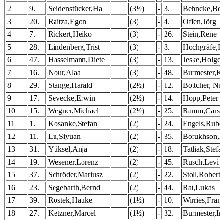
2
9.
Seidenstücker,Ha
(3½)
-
3.
Behncke,Be
3
20.
Raitza,Egon
(3)
-
4.
Offen,Jörg
4
7.
Rickert,Heiko
(3)
-
26.
Stein,Rene
5
28.
Lindenberg,Trist
(3)
-
8.
Hochgräfe,
6
47.
Hasselmann,Diete
(3)
-
13.
Jeske,Holge
7
16.
Nour,Alaa
(3)
-
48.
Burmester,K
8
29.
Stange,Harald
(2½)
-
12.
Böttcher, N
9
17.
Sevecke,Erwin
(2½)
-
14.
Hopp,Peter
10
15.
Wegner,Michael
(2½)
-
25.
Ramm,Cars
11
1.
Kosanke,Stefan
(2)
-
24.
Engels,Rub
12
11.
Lu,Siyuan
(2)
-
35.
Borukhson
13
31.
Yüksel,Anja
(2)
-
18.
Tatliak,Stef
14
19.
Wesener,Lorenz
(2)
-
45.
Rusch,Levi
15
37.
Schröder,Mariusz
(2)
-
22.
Stoll,Robert
16
23.
Segebarth,Bernd
(2)
-
44.
Rat,Lukas
17
39.
Rostek,Hauke
(1½)
-
10.
Wirries,Fra
18
27.
Ketzner,Marcel
(1½)
-
32.
Burmester,