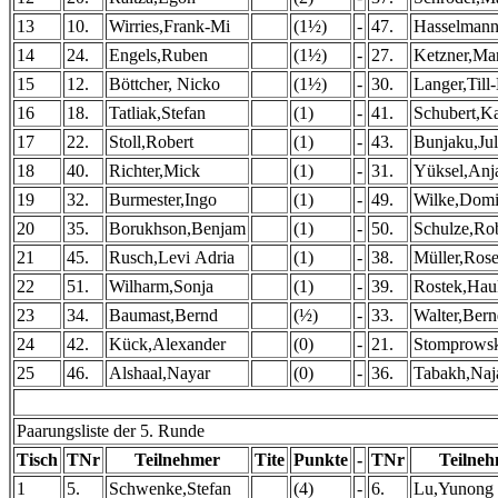
13
10.
Wirries,Frank-Mi
(1½)
-
47.
Hasselmann
14
24.
Engels,Ruben
(1½)
-
27.
Ketzner,Ma
15
12.
Böttcher, Nicko
(1½)
-
30.
Langer,Till
16
18.
Tatliak,Stefan
(1)
-
41.
Schubert,K
17
22.
Stoll,Robert
(1)
-
43.
Bunjaku,Jul
18
40.
Richter,Mick
(1)
-
31.
Yüksel,Anj
19
32.
Burmester,Ingo
(1)
-
49.
Wilke,Domi
20
35.
Borukhson,Benjam
(1)
-
50.
Schulze,Ro
21
45.
Rusch,Levi Adria
(1)
-
38.
Müller,Ros
22
51.
Wilharm,Sonja
(1)
-
39.
Rostek,Hau
23
34.
Baumast,Bernd
(½)
-
33.
Walter,Ber
24
42.
Kück,Alexander
(0)
-
21.
Stomprowsk
25
46.
Alshaal,Nayar
(0)
-
36.
Tabakh,Naj
Paarungsliste der 5. Runde
Tisch
TNr
Teilnehmer
Tite
Punkte
-
TNr
Teilne
1
5.
Schwenke,Stefan
(4)
-
6.
Lu,Yunong 