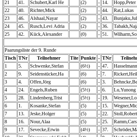
21
41.
Schubert,Karl He
(2)
-
14.
Hopp,Peter
22
40.
Richter,Mick
(2)
-
44.
Rat,Lukas
23
46.
Alshaal,Nayar
(2)
-
43.
Bunjaku,Jul
24
45.
Rusch,Levi Adria
(2)
-
36.
Tabakh,Naj
25
42.
Kück,Alexander
(0)
-
51.
Wilharm,So
Paarungsliste der 9. Runde
Tisch
TNr
Teilnehmer
Tite
Punkte
-
TNr
Teilne
1
5.
Schwenke,Stefan
(6½)
-
47.
Hasselmann
2
9.
Seidenstücker,Ha
(6)
-
7.
Rickert,Hei
3
4.
Offen,Jörg
(6)
-
3.
Behncke,Be
4
24.
Engels,Ruben
(5½)
-
6.
Lu,Yunong 
5
28.
Lindenberg,Trist
(5½)
-
19.
Wesener,Lo
6
1.
Kosanke,Stefan
(5)
-
15.
Wegner,Mic
7
13.
Jeske,Holger
(5)
-
22.
Stoll,Robert
8
16.
Nour,Alaa
(5)
-
25.
Ramm,Cars
9
17.
Sevecke,Erwin
(4½)
-
37.
Schröder,M