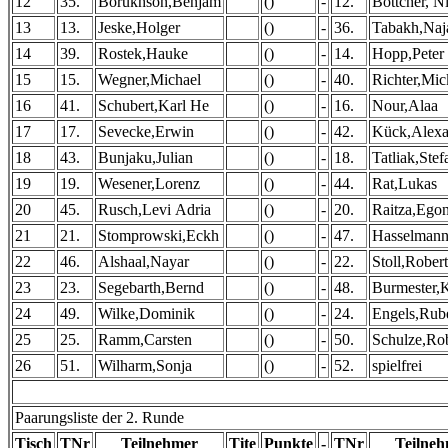
12
35.
Borukhson,Benjam
()
-
12.
Böttcher, N
13
13.
Jeske,Holger
()
-
36.
Tabakh,Naj
14
39.
Rostek,Hauke
()
-
14.
Hopp,Peter
15
15.
Wegner,Michael
()
-
40.
Richter,Mic
16
41.
Schubert,Karl He
()
-
16.
Nour,Alaa
17
17.
Sevecke,Erwin
()
-
42.
Kück,Alexa
18
43.
Bunjaku,Julian
()
-
18.
Tatliak,Stef
19
19.
Wesener,Lorenz
()
-
44.
Rat,Lukas
20
45.
Rusch,Levi Adria
()
-
20.
Raitza,Ego
21
21.
Stomprowski,Eckh
()
-
47.
Hasselmann
22
46.
Alshaal,Nayar
()
-
22.
Stoll,Robert
23
23.
Segebarth,Bernd
()
-
48.
Burmester,K
24
49.
Wilke,Dominik
()
-
24.
Engels,Rub
25
25.
Ramm,Carsten
()
-
50.
Schulze,Ro
26
51.
Wilharm,Sonja
()
-
52.
spielfrei
Paarungsliste der 2. Runde
Tisch
TNr
Teilnehmer
Tite
Punkte
-
TNr
Teilne