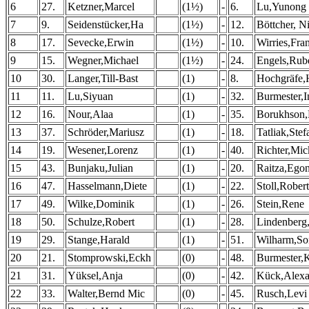
6
27.
Ketzner,Marcel
(1½)
-
6.
Lu,Yunong 
7
9.
Seidenstücker,Ha
(1½)
-
12.
Böttcher, N
8
17.
Sevecke,Erwin
(1½)
-
10.
Wirries,Fra
9
15.
Wegner,Michael
(1½)
-
24.
Engels,Rub
10
30.
Langer,Till-Bast
(1)
-
8.
Hochgräfe,
11
11.
Lu,Siyuan
(1)
-
32.
Burmester,
12
16.
Nour,Alaa
(1)
-
35.
Borukhson
13
37.
Schröder,Mariusz
(1)
-
18.
Tatliak,Stef
14
19.
Wesener,Lorenz
(1)
-
40.
Richter,Mic
15
43.
Bunjaku,Julian
(1)
-
20.
Raitza,Ego
16
47.
Hasselmann,Diete
(1)
-
22.
Stoll,Robert
17
49.
Wilke,Dominik
(1)
-
26.
Stein,Rene
18
50.
Schulze,Robert
(1)
-
28.
Lindenberg,
19
29.
Stange,Harald
(1)
-
51.
Wilharm,So
20
21.
Stomprowski,Eckh
(0)
-
48.
Burmester,K
21
31.
Yüksel,Anja
(0)
-
42.
Kück,Alexa
22
33.
Walter,Bernd Mic
(0)
-
45.
Rusch,Levi