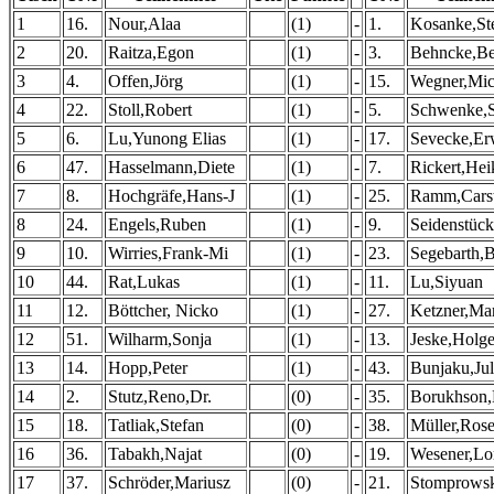
1
16.
Nour,Alaa
(1)
-
1.
Kosanke,St
2
20.
Raitza,Egon
(1)
-
3.
Behncke,Be
3
4.
Offen,Jörg
(1)
-
15.
Wegner,Mic
4
22.
Stoll,Robert
(1)
-
5.
Schwenke,S
5
6.
Lu,Yunong Elias
(1)
-
17.
Sevecke,Er
6
47.
Hasselmann,Diete
(1)
-
7.
Rickert,Hei
7
8.
Hochgräfe,Hans-J
(1)
-
25.
Ramm,Cars
8
24.
Engels,Ruben
(1)
-
9.
Seidenstück
9
10.
Wirries,Frank-Mi
(1)
-
23.
Segebarth,
10
44.
Rat,Lukas
(1)
-
11.
Lu,Siyuan
11
12.
Böttcher, Nicko
(1)
-
27.
Ketzner,Ma
12
51.
Wilharm,Sonja
(1)
-
13.
Jeske,Holge
13
14.
Hopp,Peter
(1)
-
43.
Bunjaku,Jul
14
2.
Stutz,Reno,Dr.
(0)
-
35.
Borukhson
15
18.
Tatliak,Stefan
(0)
-
38.
Müller,Ros
16
36.
Tabakh,Najat
(0)
-
19.
Wesener,Lo
17
37.
Schröder,Mariusz
(0)
-
21.
Stomprowsk