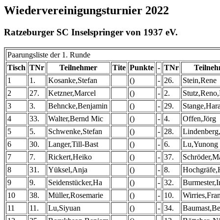
Wiedervereinigungsturnier 2022
Ratzeburger SC Inselspringer von 1937 eV.
Paarungsliste der 1. Runde
Tisch
TNr
Teilnehmer
Tite
Punkte
-
TNr
Teilne
1
1.
Kosanke,Stefan
()
-
26.
Stein,Rene
2
27.
Ketzner,Marcel
()
-
2.
Stutz,Reno,
3
3.
Behncke,Benjamin
()
-
29.
Stange,Har
4
33.
Walter,Bernd Mic
()
-
4.
Offen,Jörg
5
5.
Schwenke,Stefan
()
-
28.
Lindenberg,
6
30.
Langer,Till-Bast
()
-
6.
Lu,Yunong 
7
7.
Rickert,Heiko
()
-
37.
Schröder,M
8
31.
Yüksel,Anja
()
-
8.
Hochgräfe,
9
9.
Seidenstücker,Ha
()
-
32.
Burmester,
10
38.
Müller,Rosemarie
()
-
10.
Wirries,Fra
11
11.
Lu,Siyuan
()
-
34.
Baumast,Be