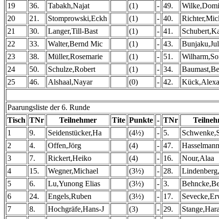
19
36.
Tabakh,Najat
(1)
-
49.
Wilke,Domi
20
21.
Stomprowski,Eckh
(1)
-
40.
Richter,Mic
21
30.
Langer,Till-Bast
(1)
-
41.
Schubert,K
22
33.
Walter,Bernd Mic
(1)
-
43.
Bunjaku,Jul
23
38.
Müller,Rosemarie
(1)
-
51.
Wilharm,So
24
50.
Schulze,Robert
(1)
-
34.
Baumast,Be
25
46.
Alshaal,Nayar
(0)
-
42.
Kück,Alexa
Paarungsliste der 6. Runde
Tisch
TNr
Teilnehmer
Tite
Punkte
-
TNr
Teilne
1
9.
Seidenstücker,Ha
(4½)
-
5.
Schwenke,S
2
4.
Offen,Jörg
(4)
-
47.
Hasselmann
3
7.
Rickert,Heiko
(4)
-
16.
Nour,Alaa
4
15.
Wegner,Michael
(3½)
-
28.
Lindenberg,
5
6.
Lu,Yunong Elias
(3½)
-
3.
Behncke,Be
6
24.
Engels,Ruben
(3½)
-
17.
Sevecke,Er
7
8.
Hochgräfe,Hans-J
(3)
-
29.
Stange,Har