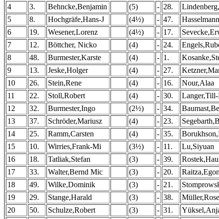
4
3.
Behncke,Benjamin
(5)
-
28.
Lindenberg,
5
8.
Hochgräfe,Hans-J
(4½)
-
47.
Hasselmann
6
19.
Wesener,Lorenz
(4½)
-
17.
Sevecke,Er
7
12.
Böttcher, Nicko
(4)
-
24.
Engels,Rub
8
48.
Burmester,Karste
(4)
-
1.
Kosanke,St
9
13.
Jeske,Holger
(4)
-
27.
Ketzner,Ma
10
26.
Stein,Rene
(4)
-
16.
Nour,Alaa
11
22.
Stoll,Robert
(4)
-
30.
Langer,Till
12
32.
Burmester,Ingo
(2½)
-
34.
Baumast,Be
13
37.
Schröder,Mariusz
(4)
-
23.
Segebarth,
14
25.
Ramm,Carsten
(4)
-
35.
Borukhson
15
10.
Wirries,Frank-Mi
(3½)
-
11.
Lu,Siyuan
16
18.
Tatliak,Stefan
(3)
-
39.
Rostek,Hau
17
33.
Walter,Bernd Mic
(3)
-
20.
Raitza,Ego
18
49.
Wilke,Dominik
(3)
-
21.
Stomprowsk
19
29.
Stange,Harald
(3)
-
38.
Müller,Ros
20
50.
Schulze,Robert
(3)
-
31.
Yüksel,Anj