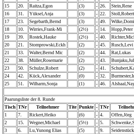
15
20.
Raitza,Egon
(3)
-
26.
Stein,Rene
16
31.
Yüksel,Anja
(3)
-
22.
Stoll,Robert
17
23.
Segebarth,Bernd
(3)
-
49.
Wilke,Domi
18
10.
Wirries,Frank-Mi
(2½)
-
14.
Hopp,Peter
19
39.
Rostek,Hauke
(2½)
-
40.
Richter,Mic
20
21.
Stomprowski,Eckh
(2)
-
45.
Rusch,Levi
21
33.
Walter,Bernd Mic
(2)
-
44.
Rat,Lukas
22
38.
Müller,Rosemarie
(2)
-
43.
Bunjaku,Jul
23
50.
Schulze,Robert
(2)
-
41.
Schubert,K
24
42.
Kück,Alexander
(0)
-
32.
Burmester,
25
51.
Wilharm,Sonja
(1)
-
46.
Alshaal,Na
Paarungsliste der 8. Runde
Tisch
TNr
Teilnehmer
Tite
Punkte
-
TNr
Teilne
1
7.
Rickert,Heiko
(6)
-
4.
Offen,Jörg
2
15.
Wegner,Michael
(5½)
-
5.
Schwenke,S
3
6.
Lu,Yunong Elias
(5)
-
9.
Seidenstück