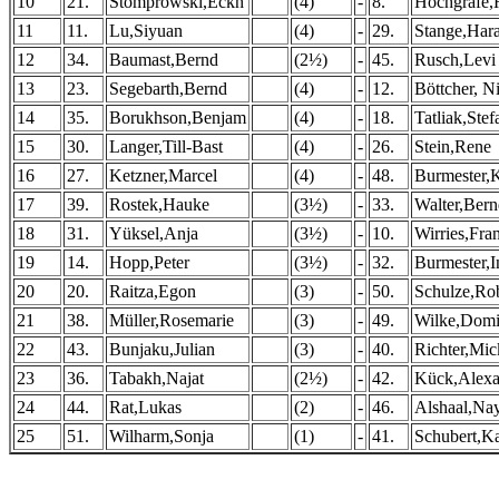
10
21.
Stomprowski,Eckh
(4)
-
8.
Hochgräfe,
11
11.
Lu,Siyuan
(4)
-
29.
Stange,Har
12
34.
Baumast,Bernd
(2½)
-
45.
Rusch,Levi
13
23.
Segebarth,Bernd
(4)
-
12.
Böttcher, N
14
35.
Borukhson,Benjam
(4)
-
18.
Tatliak,Stef
15
30.
Langer,Till-Bast
(4)
-
26.
Stein,Rene
16
27.
Ketzner,Marcel
(4)
-
48.
Burmester,K
17
39.
Rostek,Hauke
(3½)
-
33.
Walter,Ber
18
31.
Yüksel,Anja
(3½)
-
10.
Wirries,Fra
19
14.
Hopp,Peter
(3½)
-
32.
Burmester,
20
20.
Raitza,Egon
(3)
-
50.
Schulze,Ro
21
38.
Müller,Rosemarie
(3)
-
49.
Wilke,Domi
22
43.
Bunjaku,Julian
(3)
-
40.
Richter,Mic
23
36.
Tabakh,Najat
(2½)
-
42.
Kück,Alexa
24
44.
Rat,Lukas
(2)
-
46.
Alshaal,Na
25
51.
Wilharm,Sonja
(1)
-
41.
Schubert,K