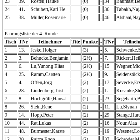
23
39.
Rostek,Hauke
(0)
-
34.
Baumast,Be
24
41.
Schubert,Karl He
(0)
-
36.
Tabakh,Naj
25
38.
Müller,Rosemarie
(0)
-
46.
Alshaal,Na
Paarungsliste der 4. Runde
Tisch
TNr
Teilnehmer
Tite
Punkte
-
TNr
Teilne
1
13.
Jeske,Holger
(3)
-
5.
Schwenke,S
2
3.
Behncke,Benjamin
(2½)
-
7.
Rickert,Hei
3
6.
Lu,Yunong Elias
(2½)
-
15.
Wegner,Mic
4
25.
Ramm,Carsten
(2½)
-
9.
Seidenstück
5
4.
Offen,Jörg
(2)
-
17.
Sevecke,Er
6
28.
Lindenberg,Trist
(2)
-
1.
Kosanke,St
7
8.
Hochgräfe,Hans-J
(2)
-
23.
Segebarth,
8
26.
Stein,Rene
(2)
-
11.
Lu,Siyuan
9
14.
Hopp,Peter
(2)
-
29.
Stange,Har
10
44.
Rat,Lukas
(2)
-
16.
Nour,Alaa
11
48.
Burmester,Karste
(2)
-
19.
Wesener,Lo
12
20.
Raitza,Egon
(2)
-
37.
Schröder,M