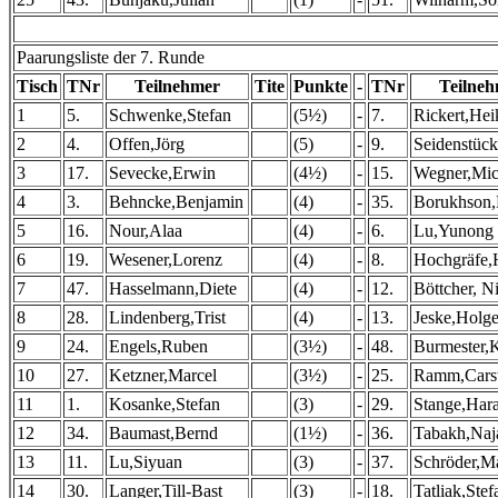
Paarungsliste der 7. Runde
Tisch
TNr
Teilnehmer
Tite
Punkte
-
TNr
Teilne
1
5.
Schwenke,Stefan
(5½)
-
7.
Rickert,Hei
2
4.
Offen,Jörg
(5)
-
9.
Seidenstück
3
17.
Sevecke,Erwin
(4½)
-
15.
Wegner,Mic
4
3.
Behncke,Benjamin
(4)
-
35.
Borukhson
5
16.
Nour,Alaa
(4)
-
6.
Lu,Yunong 
6
19.
Wesener,Lorenz
(4)
-
8.
Hochgräfe,
7
47.
Hasselmann,Diete
(4)
-
12.
Böttcher, N
8
28.
Lindenberg,Trist
(4)
-
13.
Jeske,Holge
9
24.
Engels,Ruben
(3½)
-
48.
Burmester,K
10
27.
Ketzner,Marcel
(3½)
-
25.
Ramm,Cars
11
1.
Kosanke,Stefan
(3)
-
29.
Stange,Har
12
34.
Baumast,Bernd
(1½)
-
36.
Tabakh,Naj
13
11.
Lu,Siyuan
(3)
-
37.
Schröder,M
14
30.
Langer,Till-Bast
(3)
-
18.
Tatliak,Stef