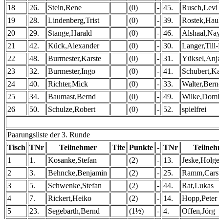
18
26.
Stein,Rene
(0)
-
45.
Rusch,Levi
19
28.
Lindenberg,Trist
(0)
-
39.
Rostek,Hau
20
29.
Stange,Harald
(0)
-
46.
Alshaal,Na
21
42.
Kück,Alexander
(0)
-
30.
Langer,Till
22
48.
Burmester,Karste
(0)
-
31.
Yüksel,Anj
23
32.
Burmester,Ingo
(0)
-
41.
Schubert,K
24
40.
Richter,Mick
(0)
-
33.
Walter,Ber
25
34.
Baumast,Bernd
(0)
-
49.
Wilke,Domi
26
50.
Schulze,Robert
(0)
-
52.
spielfrei
Paarungsliste der 3. Runde
Tisch
TNr
Teilnehmer
Tite
Punkte
-
TNr
Teilne
1
1.
Kosanke,Stefan
(2)
-
13.
Jeske,Holge
2
3.
Behncke,Benjamin
(2)
-
25.
Ramm,Cars
3
5.
Schwenke,Stefan
(2)
-
44.
Rat,Lukas
4
7.
Rickert,Heiko
(2)
-
14.
Hopp,Peter
5
23.
Segebarth,Bernd
(1½)
-
4.
Offen,Jörg