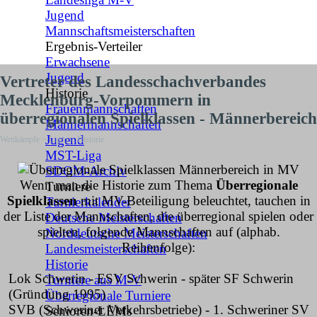
Jugend
Mannschaftsmeisterschaften
Ergebnis-Verteiler
▼
Erwachsene
Jugend
Vertreter des Landesschachverbandes
Historie
▼
Mecklenburg-Vorpommern in
Frauenmannschaften
überregionalen Spielklassen - Männerbereich
Männermannschaften
Jugend
Wettkämpfe > Ligen > Historie
MST-Liga
SDOM-Archiv
Wenn man die Historie zum Thema
Überregionale
Turniere
▼
Spielklassen
mit MV-Beteiligung beleuchtet, tauchen in
Turnierkalender
der Liste der Mannschaften, die überregional spielen oder
Deutsche Meisterschaften
spielten, folgende Mannschaften auf (alphab.
Norddeutsche Meisterschaften
Reihenfolge):
Landesmeisterschaften
Historie
Lok Schwerin - ESV Schwerin - später SF Schwerin
Turniere aus M-V
(Gründung 1995)
Überregionale Turniere
SVB (Schweriner Verkehrsbetriebe) - 1. Schweriner SV
Senioren-LEMs
▼