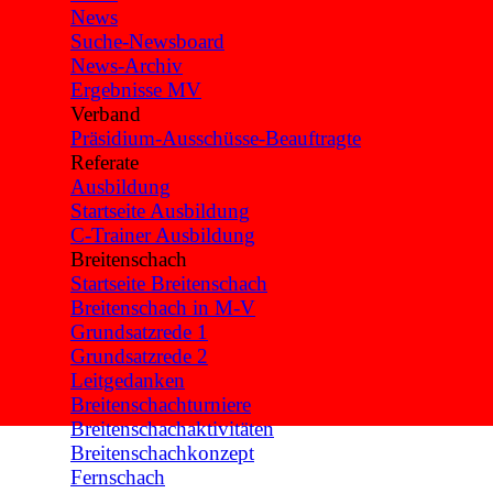
News
Suche-Newsboard
News-Archiv
Ergebnisse MV
Verband
▼
Präsidium-Ausschüsse-Beauftragte
Referate
▼
Ausbildung
▼
Startseite Ausbildung
C-Trainer Ausbildung
Breitenschach
▼
Startseite Breitenschach
Breitenschach in M-V
Grundsatzrede 1
Grundsatzrede 2
Leitgedanken
Breitenschachturniere
Breitenschachaktivitäten
Breitenschachkonzept
Fernschach