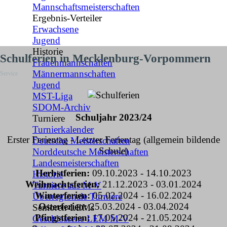
Mannschaftsmeisterschaften
Ergebnis-Verteiler
▼
Erwachsene
Jugend
Historie
▼
Schulferien in Mecklenburg-Vorpommern
Frauenmannschaften
Männermannschaften
Service
Jugend
MST-Liga
SDOM-Archiv
Schuljahr 2023/24
Turniere
▼
Turnierkalender
Erster Ferientag - Letzter Ferientag (allgemein bildende
Deutsche Meisterschaften
Schule)
Norddeutsche Meisterschaften
Landesmeisterschaften
Herbstferien:
09.10.2023 - 14.10.2023
Historie
Weihnachtsferien:
21.12.2023 - 03.01.2024
Turniere aus M-V
Winterferien:
05.02.2024 - 16.02.2024
Überregionale Turniere
Osterferien:
25.03.2024 - 03.04.2024
Senioren-LEMs
▼
Pfingstferien:
17.05.2024 - 21.05.2024
Geschlossene LEM M-V