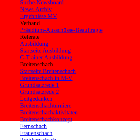
Suche-Newsboard
News-Archiv
Ergebnisse MV
Verband
▼
Präsidium-Ausschüsse-Beauftragte
Referate
▼
Ausbildung
▼
Startseite Ausbildung
C-Trainer Ausbildung
Breitenschach
▼
Startseite Breitenschach
Breitenschach in M-V
Grundsatzrede 1
Grundsatzrede 2
Leitgedanken
Breitenschachturniere
Breitenschachaktivitäten
Breitenschachkonzept
Fernschach
Frauenschach
Problemschach