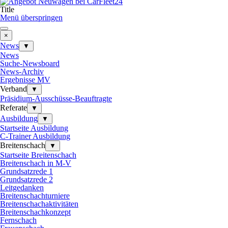
Title
Menü überspringen
×
News
▼
News
Suche-Newsboard
News-Archiv
Ergebnisse MV
Verband
▼
Präsidium-Ausschüsse-Beauftragte
Referate
▼
Ausbildung
▼
Startseite Ausbildung
C-Trainer Ausbildung
Breitenschach
▼
Startseite Breitenschach
Breitenschach in M-V
Grundsatzrede 1
Grundsatzrede 2
Leitgedanken
Breitenschachturniere
Breitenschachaktivitäten
Breitenschachkonzept
Fernschach