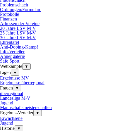
Frauenschach
Problemschach
Ordnungen/Formulare
Protokolle
Finanzen
Adressen der Vereine
20 Jahre LSV M-V
25 Jahre LSV M-V
30 Jahre LSV M-V
Ehrentafel
Anti-Doping-Kampf
Info-Verteiler
Ahnengalerie
Safe Sport
Wettkämpfe
▼
Ligen
▼
Ergebnisse MV
Ergebnisse überregional
Frauen
▼
überregional
Landesliga M-V
Jugend
Mannschaftsmeisterschaften
Ergebnis-Verteiler
▼
Erwachsene
Jugend
Historie
▼