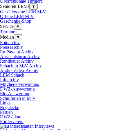
Überregionale Turniere
Senioren-LEMs
▼
Geschlossene LEM M-V
Offene LEM M-V
Geschenke-Shop
Service
▼
Termine
Medien
▼
Fotoarchiv
Pressearchiv
En Passant Archiv
Aussichtsturm Archiv
Randbauer Archiv
Schach in M-V Archiv
Audio-Video-Archiv
LEM Schach
Infoarchiv
Mitgliederverwaltung
DWZ-Auswertung
Elo-Auswertung
Schulferien in M-V
Links
Regelecke
Partien
DWZ-Liste
Förderverein