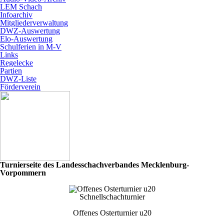
LEM Schach
Infoarchiv
Mitgliederverwaltung
DWZ-Auswertung
Elo-Auswertung
Schulferien in M-V
Links
Regelecke
Partien
DWZ-Liste
Förderverein
Turnierseite des Landesschachverbandes Mecklenburg-
Vorpommern
Schnellschachturnier
Offenes Osterturnier u20