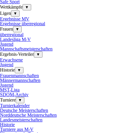
Safe Sport
Wettkämpfe
▼
Ligen
▼
Ergebnisse MV
Ergebnisse überregional
Frauen
▼
überregional
Landesliga M-V
Jugend
Mannschaftsmeisterschaften
Ergebnis-Verteiler
▼
Erwachsene
Jugend
Historie
▼
Frauenmannschaften
Männermannschaften
Jugend
MST-Liga
SDOM-Archiv
Turniere
▼
Turnierkalender
Deutsche Meisterschaften
Norddeutsche Meisterschaften
Landesmeisterschaften
Historie
Turniere aus M-V