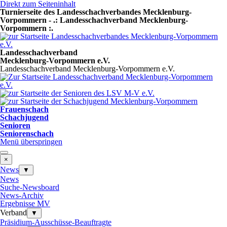
Direkt zum Seiteninhalt
Turnierseite des Landesschachverbandes Mecklenburg-
Vorpommern - .: Landesschachverband Mecklenburg-
Vorpommern :.
Landesschachverband
Mecklenburg-Vorpommern e.V.
Landesschachverband Mecklenburg-Vorpommern e.V.
Frauenschach
Schachjugend
Senioren
Seniorenschach
Menü überspringen
×
News
▼
News
Suche-Newsboard
News-Archiv
Ergebnisse MV
Verband
▼
Präsidium-Ausschüsse-Beauftragte