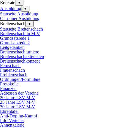
Referate
▼
Ausbildung
▼
Startseite Ausbildung
C-Trainer Ausbildung
Breitenschach
▼
Startseite Breitenschach
Breitenschach in M-V
Grundsatzrede 1
Grundsatzrede 2
Leitgedanken
Breitenschachturniere
Breitenschachaktivitäten
Breitenschachkonzept
Fernschach
Frauenschach
Problemschach
Ordnungen/Formulare
Protokolle
Finanzen
Adressen der Vereine
20 Jahre LSV M-V
25 Jahre LSV M-V
30 Jahre LSV M-V
Ehrentafel
Anti-Doping-Kampf
Info-Verteiler
Ahnengalerie