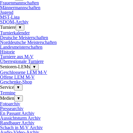
Frauenmannschaften
Männermannschaften
Jugend
MST-Liga
SDOM-Archiv
Turniere
▼
Turnierkalender
Deutsche Meisterschaften
Norddeutsche Meisterschaften
Landesmeisterschaften
Historie
Turniere aus M-V
Überregionale Turniere
Senioren-LEMs
▼
Geschlossene LEM M-V
Offene LEM M-V
Geschenke-Shop
Service
▼
Termine
Medien
▼
Fotoarchiv
Pressearchiv
En Passant Archiv
Aussichtsturm Archiv
Randbauer Archiv
Schach in M-V Archiv
Audio-Video-Archiv