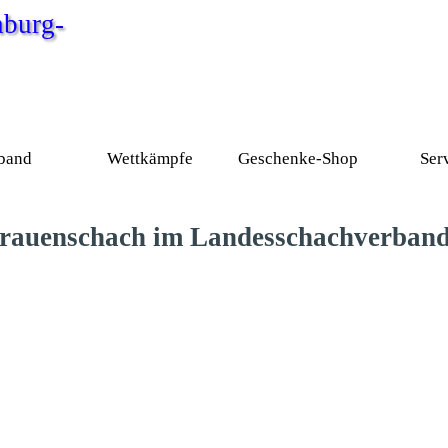
burg-
Menü überspringen
band
Wettkämpfe
Geschenke-Shop
Ser
▼
▼
▼
Frauenschach im Landesschachverba