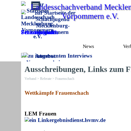
Direkt zum Seiteninhalt
Landesschachverband Mecklen
Vorpommern e.V.
Frauenschach
Schachjugend
Seniorenschach
News
Ver
Ausschreibungen, Links zum 
Verband > Referate >
Frauenschach
Wettkämpfe Frauenschach
LEM Frauen
ergebnisdienst.lsvmv.de