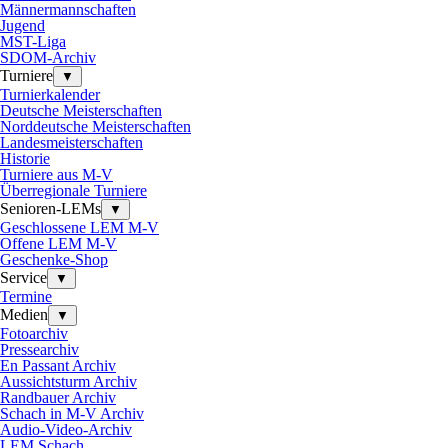
Männermannschaften
Jugend
MST-Liga
SDOM-Archiv
Turniere
▼
Turnierkalender
Deutsche Meisterschaften
Norddeutsche Meisterschaften
Landesmeisterschaften
Historie
Turniere aus M-V
Überregionale Turniere
Senioren-LEMs
▼
Geschlossene LEM M-V
Offene LEM M-V
Geschenke-Shop
Service
▼
Termine
Medien
▼
Fotoarchiv
Pressearchiv
En Passant Archiv
Aussichtsturm Archiv
Randbauer Archiv
Schach in M-V Archiv
Audio-Video-Archiv
LEM Schach