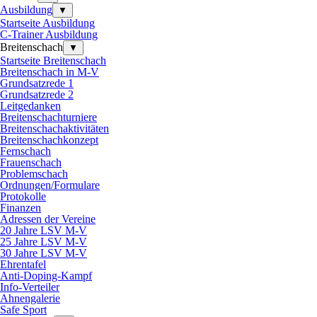
Ausbildung
▼
Startseite Ausbildung
C-Trainer Ausbildung
Breitenschach
▼
Startseite Breitenschach
Breitenschach in M-V
Grundsatzrede 1
Grundsatzrede 2
Leitgedanken
Breitenschachturniere
Breitenschachaktivitäten
Breitenschachkonzept
Fernschach
Frauenschach
Problemschach
Ordnungen/Formulare
Protokolle
Finanzen
Adressen der Vereine
20 Jahre LSV M-V
25 Jahre LSV M-V
30 Jahre LSV M-V
Ehrentafel
Anti-Doping-Kampf
Info-Verteiler
Ahnengalerie
Safe Sport