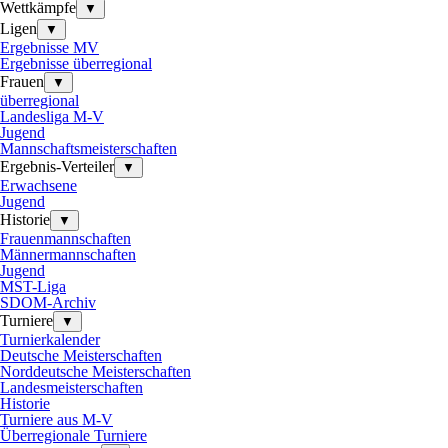
Wettkämpfe
▼
Ligen
▼
Ergebnisse MV
Ergebnisse überregional
Frauen
▼
überregional
Landesliga M-V
Jugend
Mannschaftsmeisterschaften
Ergebnis-Verteiler
▼
Erwachsene
Jugend
Historie
▼
Frauenmannschaften
Männermannschaften
Jugend
MST-Liga
SDOM-Archiv
Turniere
▼
Turnierkalender
Deutsche Meisterschaften
Norddeutsche Meisterschaften
Landesmeisterschaften
Historie
Turniere aus M-V
Überregionale Turniere