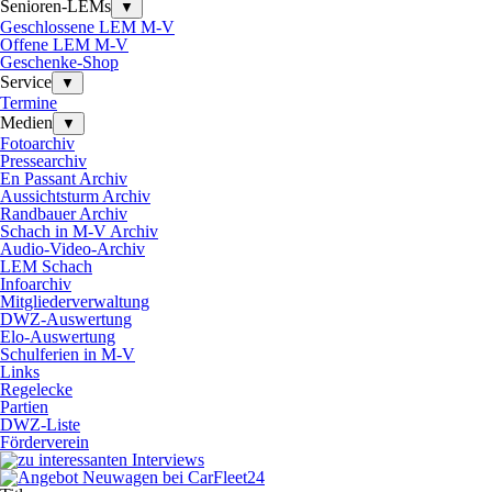
Senioren-LEMs
▼
Geschlossene LEM M-V
Offene LEM M-V
Geschenke-Shop
Service
▼
Termine
Medien
▼
Fotoarchiv
Pressearchiv
En Passant Archiv
Aussichtsturm Archiv
Randbauer Archiv
Schach in M-V Archiv
Audio-Video-Archiv
LEM Schach
Infoarchiv
Mitgliederverwaltung
DWZ-Auswertung
Elo-Auswertung
Schulferien in M-V
Links
Regelecke
Partien
DWZ-Liste
Förderverein