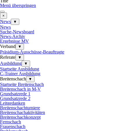
Title
Menü überspringen
×
News
▼
News
Suche-Newsboard
News-Archiv
Ergebnisse MV
Verband
▼
Präsidium-Ausschüsse-Beauftragte
Referate
▼
Ausbildung
▼
Startseite Ausbildung
C-Trainer Ausbildung
Breitenschach
▼
Startseite Breitenschach
Breitenschach in M-V
Grundsatzrede 1
Grundsatzrede 2
Leitgedanken
Breitenschachturniere
Breitenschachaktivitäten
Breitenschachkonzept
Fernschach
Frauenschach