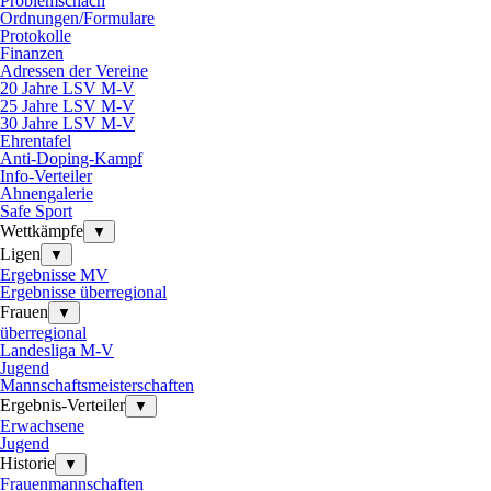
Problemschach
Ordnungen/Formulare
Protokolle
Finanzen
Adressen der Vereine
20 Jahre LSV M-V
25 Jahre LSV M-V
30 Jahre LSV M-V
Ehrentafel
Anti-Doping-Kampf
Info-Verteiler
Ahnengalerie
Safe Sport
Wettkämpfe
▼
Ligen
▼
Ergebnisse MV
Ergebnisse überregional
Frauen
▼
überregional
Landesliga M-V
Jugend
Mannschaftsmeisterschaften
Ergebnis-Verteiler
▼
Erwachsene
Jugend
Historie
▼
Frauenmannschaften