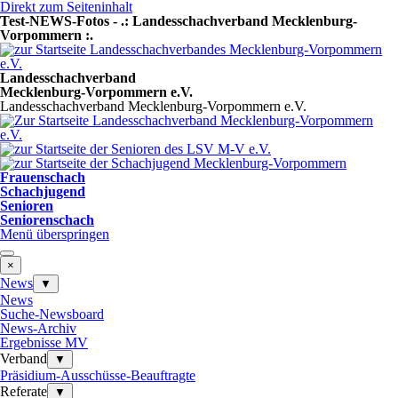
Direkt zum Seiteninhalt
Test-NEWS-Fotos - .: Landesschachverband Mecklenburg-
Vorpommern :.
Landesschachverband
Mecklenburg-Vorpommern e.V.
Landesschachverband Mecklenburg-Vorpommern e.V.
Frauenschach
Schachjugend
Senioren
Seniorenschach
Menü überspringen
×
News
▼
News
Suche-Newsboard
News-Archiv
Ergebnisse MV
Verband
▼
Präsidium-Ausschüsse-Beauftragte
Referate
▼