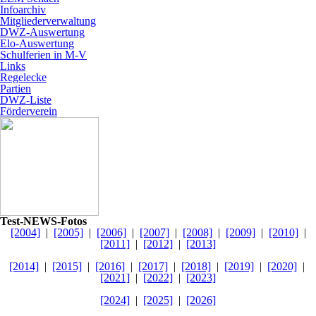
Infoarchiv
Mitgliederverwaltung
DWZ-Auswertung
Elo-Auswertung
Schulferien in M-V
Links
Regelecke
Partien
DWZ-Liste
Förderverein
Test-NEWS-Fotos
[2004]
|
[2005]
|
[2006]
|
[2007]
|
[2008]
|
[2009]
|
[2010]
|
[2011]
|
[2012]
|
[2013]
[2014]
|
[2015]
|
[2016]
|
[2017]
|
[2018]
|
[2019]
|
[2020]
|
[2021]
|
[2022]
|
[2023]
[2024]
|
[2025]
|
[2026]