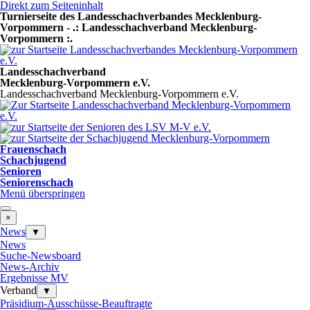
Direkt zum Seiteninhalt
Turnierseite des Landesschachverbandes Mecklenburg-
Vorpommern - .: Landesschachverband Mecklenburg-
Vorpommern :.
Landesschachverband
Mecklenburg-Vorpommern e.V.
Landesschachverband Mecklenburg-Vorpommern e.V.
Frauenschach
Schachjugend
Senioren
Seniorenschach
Menü überspringen
×
News
▼
News
Suche-Newsboard
News-Archiv
Ergebnisse MV
Verband
▼
Präsidium-Ausschüsse-Beauftragte