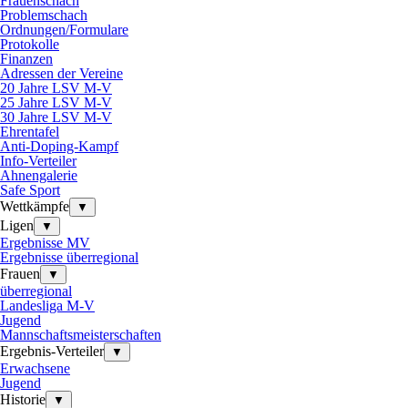
Frauenschach
Problemschach
Ordnungen/Formulare
Protokolle
Finanzen
Adressen der Vereine
20 Jahre LSV M-V
25 Jahre LSV M-V
30 Jahre LSV M-V
Ehrentafel
Anti-Doping-Kampf
Info-Verteiler
Ahnengalerie
Safe Sport
Wettkämpfe
▼
Ligen
▼
Ergebnisse MV
Ergebnisse überregional
Frauen
▼
überregional
Landesliga M-V
Jugend
Mannschaftsmeisterschaften
Ergebnis-Verteiler
▼
Erwachsene
Jugend
Historie
▼