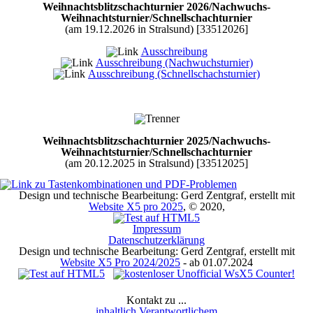
Weihnachtsblitzschachturnier 2026/Nachwuchs-
Weihnachtsturnier/Schnellschachturnier
(am 19.12.2026 in Stralsund) [33512026]
Ausschreibung
Ausschreibung (Nachwuchsturnier)
Ausschreibung (Schnellschachsturnier)
Weihnachtsblitzschachturnier 2025/Nachwuchs-
Weihnachtsturnier/Schnellschachturnier
(am 20.12.2025 in Stralsund) [33512025]
Ausschreibung
Design und technische Bearbeitung: Gerd Zentgraf, erstellt mit
Ausschreibung (Nachwuchsturnier)
Website X5 pro 2025
, © 2020,
Ausschreibung (Schnellschachsturnier)
Impressum
Endstand
Datenschutzerklärung
Teilnehmer (Nachwuchsturnier)
Design und technische Bearbeitung: Gerd Zentgraf, erstellt mit
Endstand (Nachwuchsturnier)
Website X5 Pro 2024/2025
- ab 01.07.2024
Kontakt zu ...
Weihnachtsblitzschachturnier 2024/Nachwuchs-
inhaltlich Verantwortlichem