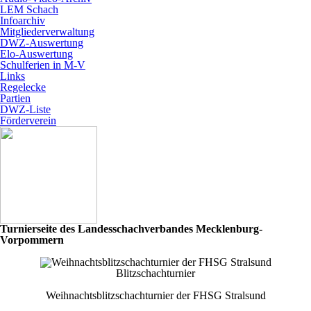
LEM Schach
Infoarchiv
Mitgliederverwaltung
DWZ-Auswertung
Elo-Auswertung
Schulferien in M-V
Links
Regelecke
Partien
DWZ-Liste
Förderverein
Turnierseite des Landesschachverbandes Mecklenburg-
Vorpommern
Blitzschachturnier
Weihnachtsblitzschachturnier der FHSG Stralsund