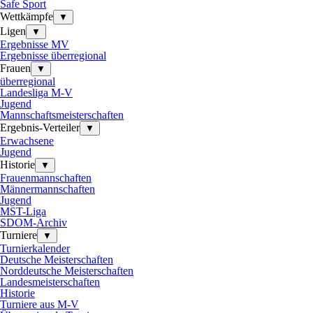
Safe Sport
Wettkämpfe
▼
Ligen
▼
Ergebnisse MV
Ergebnisse überregional
Frauen
▼
überregional
Landesliga M-V
Jugend
Mannschaftsmeisterschaften
Ergebnis-Verteiler
▼
Erwachsene
Jugend
Historie
▼
Frauenmannschaften
Männermannschaften
Jugend
MST-Liga
SDOM-Archiv
Turniere
▼
Turnierkalender
Deutsche Meisterschaften
Norddeutsche Meisterschaften
Landesmeisterschaften
Historie
Turniere aus M-V