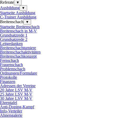
Referate
▼
Ausbildung
▼
Startseite Ausbildung
C-Trainer Ausbildung
Breitenschach
▼
Startseite Breitenschach
Breitenschach in M-V
Grundsatzrede 1
Grundsatzrede 2
Leitgedanken
Breitenschachturniere
Breitenschachaktivitäten
Breitenschachkonzept
Fernschach
Frauenschach
Problemschach
Ordnungen/Formulare
Protokolle
Finanzen
Adressen der Vereine
20 Jahre LSV M-V
25 Jahre LSV M-V
30 Jahre LSV M-V
Ehrentafel
Anti-Doping-Kampf
Info-Verteiler
Ahnengalerie