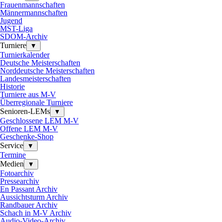
Frauenmannschaften
Männermannschaften
Jugend
MST-Liga
SDOM-Archiv
Turniere
▼
Turnierkalender
Deutsche Meisterschaften
Norddeutsche Meisterschaften
Landesmeisterschaften
Historie
Turniere aus M-V
Überregionale Turniere
Senioren-LEMs
▼
Geschlossene LEM M-V
Offene LEM M-V
Geschenke-Shop
Service
▼
Termine
Medien
▼
Fotoarchiv
Pressearchiv
En Passant Archiv
Aussichtsturm Archiv
Randbauer Archiv
Schach in M-V Archiv
Audio-Video-Archiv