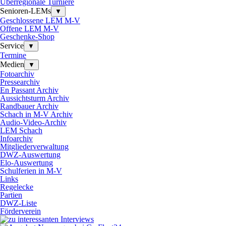
Überregionale Turniere
Senioren-LEMs
▼
Geschlossene LEM M-V
Offene LEM M-V
Geschenke-Shop
Service
▼
Termine
Medien
▼
Fotoarchiv
Pressearchiv
En Passant Archiv
Aussichtsturm Archiv
Randbauer Archiv
Schach in M-V Archiv
Audio-Video-Archiv
LEM Schach
Infoarchiv
Mitgliederverwaltung
DWZ-Auswertung
Elo-Auswertung
Schulferien in M-V
Links
Regelecke
Partien
DWZ-Liste
Förderverein