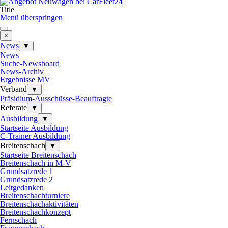
Title
Menü überspringen
×
News
▼
News
Suche-Newsboard
News-Archiv
Ergebnisse MV
Verband
▼
Präsidium-Ausschüsse-Beauftragte
Referate
▼
Ausbildung
▼
Startseite Ausbildung
C-Trainer Ausbildung
Breitenschach
▼
Startseite Breitenschach
Breitenschach in M-V
Grundsatzrede 1
Grundsatzrede 2
Leitgedanken
Breitenschachturniere
Breitenschachaktivitäten
Breitenschachkonzept
Fernschach